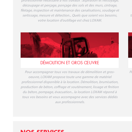
professionnel nécessaire à vos travaux : aspiration et nettoyage,
découpage et perçage, ponçage des sols et des murs, cintrage,
filetage, inspection et maintenance des canalisations, soudage et
sertissage, mesure et détection... Quels que soient vos besoins,
t
votre location d'outillage est chez LOXAM.
DÉMOLITION ET GROS ŒUVRE
Pour accompagner tous vos travaux de démolition et gros-
P
oeuvre, LOXAM propose toute une gamme de matériel
professionnel disponible à la location. Démolition, brumisation,
production de béton, coffrage et soutènement, lissage et finition
du béton, pompage, évacuation... la location LOXAM répond à
tous vos besoins et vous accompagne avec des services dédiés
aux professionnels.