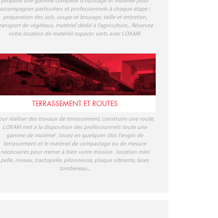
propose une gamme complète d'outillage et matériel pour
accompagner particuliers et professionnels à chaque étape :
préparation des sols, coupe et broyage, taille et entretien,
ransport de végétaux, matériel dédié à l'agriculture... Réservez
votre location de matériel espaces verts avec LOXAM.
TERRASSEMENT ET ROUTES
our réaliser des travaux de terrassement, construire une route,
LOXAM met à la disposition des professionnels toute une
gamme de matériel : louez en quelques clics l'engin de
terrassement et le matériel de compactage ou de mesure
nécessaires pour mener à bien votre mission : location mini
pelle, niveau, tractopelle, pilonneuse, plaque vibrante, laser,
tombereau...