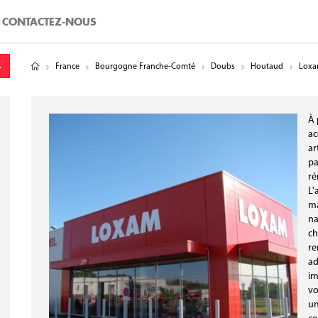
CONTACTEZ-NOUS
tude
gitude
France
Bourgogne Franche-Comté
Doubs
Houtaud
Loxam
À 
ac
ar
pa
ré
L'
ma
na
ch
re
ad
im
vo
un