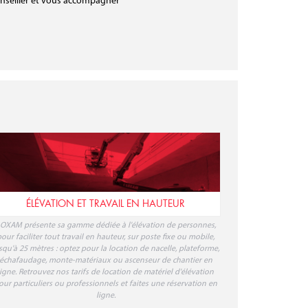
nseiller et vous accompagner
ÉLÉVATION ET TRAVAIL EN HAUTEUR
OXAM présente sa gamme dédiée à l'élévation de personnes,
our faciliter tout travail en hauteur, sur poste fixe ou mobile,
squ'à 25 mètres : optez pour la location de nacelle, plateforme,
échafaudage, monte-matériaux ou ascenseur de chantier en
ligne. Retrouvez nos tarifs de location de matériel d'élévation
our particuliers ou professionnels et faites une réservation en
ligne.