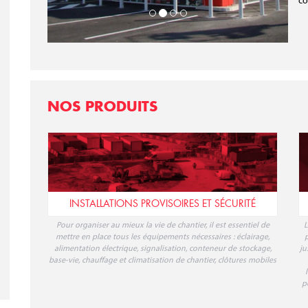
co
NOS PRODUITS
INSTALLATIONS PROVISOIRES ET SÉCURITÉ
Pour organiser au mieux la vie de chantier, il est essentiel de
L
mettre en place tous les équipements nécessaires : éclairage,
p
alimentation électrique, signalisation, conteneur de stockage,
ju
base-vie, chauffage et climatisation de chantier, clôtures mobiles
p