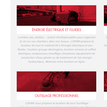
ÉNERGIE ÉLECTRIQUE ET FLUIDES
Lumière, eau, chaleur… autant d'indispensables pour organiser
la vie sur vos chantiers, dans vos locaux... LOXAM propose la
location de tout le matériel lié à l'énergie électrique et aux
lo
fluides : location groupe électrogène, location armoire et coffret
électrique, compresseur, chauffage, climatiseur, équipement de
production d'eau glacée ou de traitement de l'air, énergie
hydraulique... Réservez votre location en ligne.
OUTILLAGE PROFESSIONNEL
LOXAM vous propose la location de tout l'outillage