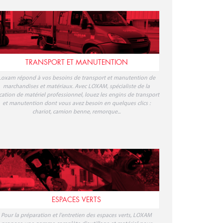
TRANSPORT ET MANUTENTION
Loxam répond à vos besoins de transport et manutention de
marchandises et matériaux. Avec LOXAM, spécialiste de la
cation de matériel professionnel, louez les engins de transport
et manutention dont vous avez besoin en quelques clics :
chariot, camion benne, remorque...
ESPACES VERTS
Pour la préparation et l'entretien des espaces verts, LOXAM