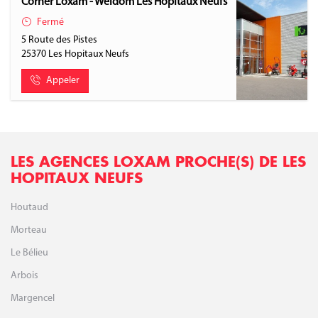
Corner Loxam - Weldom Les Hopitaux Neufs
Fermé
5 Route des Pistes
25370
Les Hopitaux Neufs
Appeler
LES AGENCES LOXAM PROCHE(S) DE LES
HOPITAUX NEUFS
Houtaud
Morteau
Le Bélieu
Arbois
Margencel