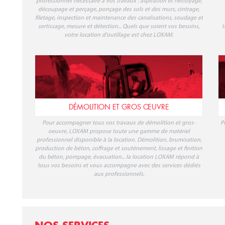
DÉMOLITION ET GROS ŒUVRE
Pour accompagner tous vos travaux de démolition et gros-
P
oeuvre, LOXAM propose toute une gamme de matériel
professionnel disponible à la location. Démolition, brumisation,
production de béton, coffrage et soutènement, lissage et finition
du béton, pompage, évacuation... la location LOXAM répond à
tous vos besoins et vous accompagne avec des services dédiés
aux professionnels.
NOS SERVICES
LOXCALL : 0810 04 04 04