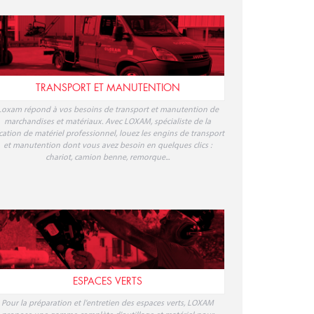
Loxam répond à vos besoins de transport et manutention de
marchandises et matériaux. Avec LOXAM, spécialiste de la
cation de matériel professionnel, louez les engins de transport
et manutention dont vous avez besoin en quelques clics :
chariot, camion benne, remorque...
ESPACES VERTS
Pour la préparation et l'entretien des espaces verts, LOXAM
propose une gamme complète d'outillage et matériel pour
accompagner particuliers et professionnels à chaque étape :
préparation des sols, coupe et broyage, taille et entretien,
ransport de végétaux, matériel dédié à l'agriculture... Réservez
votre location de matériel espaces verts avec LOXAM.