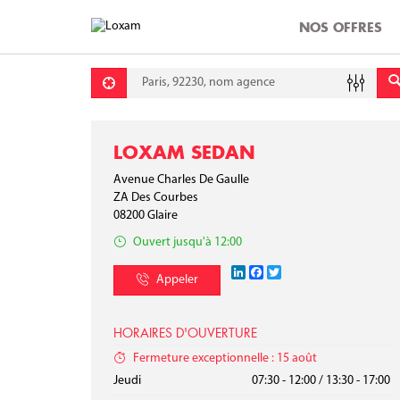
NOS OFFRES
Requête
Lati
Lon
LOXAM SEDAN
Avenue Charles De Gaulle
ZA Des Courbes
08200
Glaire
Ouvert jusqu'à 12:00
LinkedIn
Facebook
Twitter
Appeler
HORAIRES D'OUVERTURE
Fermeture exceptionnelle : 15 août
Lundi
Mardi
Mercredi
Jeudi
07:30 - 12:00
07:30 - 12:00
07:30 - 12:00
07:30 - 12:00
/
/
/
/
13:30 - 17:00
13:30 - 17:00
13:30 - 17:00
13:30 - 17:00
Vendredi
Samedi
Dimanche
07:30 - 12:00
/
13:30 - 17:00
Fermé
Fermé