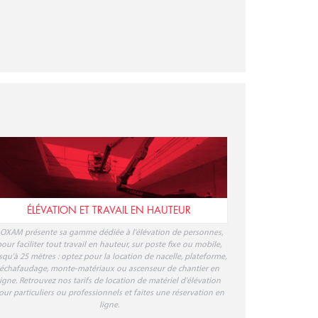
ÉLÉVATION ET TRAVAIL EN HAUTEUR
OXAM présente sa gamme dédiée à l'élévation de personnes,
our faciliter tout travail en hauteur, sur poste fixe ou mobile,
squ'à 25 mètres : optez pour la location de nacelle, plateforme,
échafaudage, monte-matériaux ou ascenseur de chantier en
ligne. Retrouvez nos tarifs de location de matériel d'élévation
our particuliers ou professionnels et faites une réservation en
ligne.
TRANSPORT ET MANUTENTION