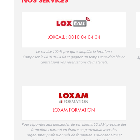
Le service 100 % pro qui « simplifie la location »
Composez le 0810 04 04 04 et gagnez un temps considérable en
S
centralisant vos réservations de matériels.
LOXAM FORMATION
Pour répondre aux demandes de ses clients, LOXAM propose des
formations partout en France en partenariat avec des
organismes professionnels de formation. Pour connaître et
maîtriser les règles de conduite et de sécurité relatives aux
différents types de matériels : plates-formes élévatrices mobiles
de personnes, engins de chantier...
E GLAIRE