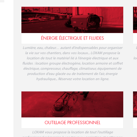
Lumière, eau, chaleur… autant d'indispensables pour organiser
la vie sur vos chantiers, dans vos locaux... LOXAM propose la
location de tout le matériel lié à l'énergie électrique et aux
lo
fluides : location groupe électrogène, location armoire et coffret
électrique, compresseur, chauffage, climatiseur, équipement de
production d'eau glacée ou de traitement de l'air, énergie
hydraulique... Réservez votre location en ligne.
OUTILLAGE PROFESSIONNEL
LOXAM vous propose la location de tout l'outillage
professionnel nécessaire à vos travaux : aspiration et nettoyage,
découpage et perçage, ponçage des sols et des murs, cintrage,
filetage, inspection et maintenance des canalisations, soudage et
sertissage, mesure et détection... Quels que soient vos besoins,
t
votre location d'outillage est chez LOXAM.