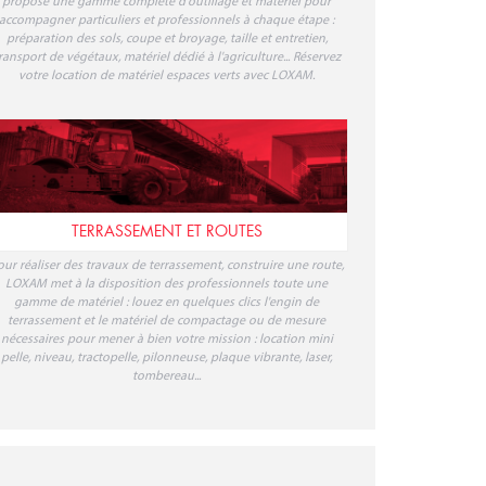
TERRASSEMENT ET ROUTES
our réaliser des travaux de terrassement, construire une route,
LOXAM met à la disposition des professionnels toute une
gamme de matériel : louez en quelques clics l'engin de
terrassement et le matériel de compactage ou de mesure
nécessaires pour mener à bien votre mission : location mini
pelle, niveau, tractopelle, pilonneuse, plaque vibrante, laser,
tombereau...
MINILEASE