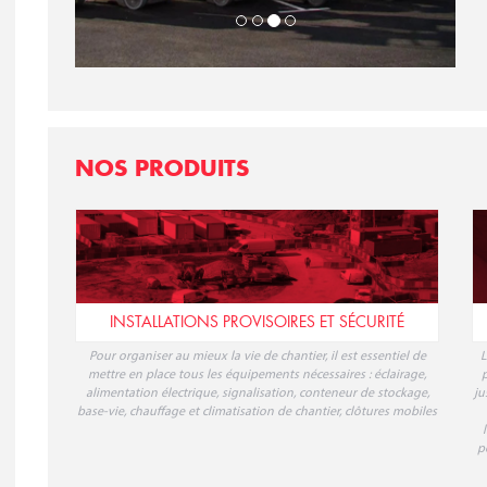
NOS PRODUITS
INSTALLATIONS PROVISOIRES ET SÉCURITÉ
Pour organiser au mieux la vie de chantier, il est essentiel de
L
mettre en place tous les équipements nécessaires : éclairage,
p
alimentation électrique, signalisation, conteneur de stockage,
ju
base-vie, chauffage et climatisation de chantier, clôtures mobiles
p
ÉNERGIE ÉLECTRIQUE ET FLUIDES