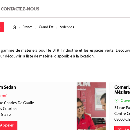
CONTACTEZ-NOUS
tude
gitude
France
Grand Est
Ardennes
mme de matériels pour le BTP, l'industrie et les espaces verts. Découvre
 découvrir la liste de matériel disponible à la location.
m Sedan
Corner L
Mézière
rmé
Ouve
e Charles De Gaulle
31 rue Pa
s Courbes
Centre C
0
Glaire
08000
Ch
Appeler