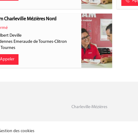
Ap
 Charleville Mézières Nord
rmé
bert Deville
dennes Emeraude de Tournes-Clitron
0
Tournes
Appeler
Charleville-Mézières
Gestion des cookies