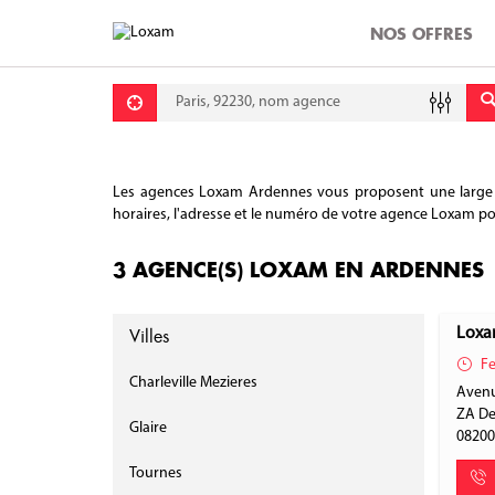
NOS OFFRES
Requête
Lati
Lon
Les agences Loxam Ardennes vous proposent une large ga
horaires, l'adresse et le numéro de votre agence Loxam pour
3 AGENCE(S) LOXAM EN ARDENNES
Villes
Loxa
Fe
Charleville Mezieres
Avenu
ZA De
Glaire
0820
Tournes