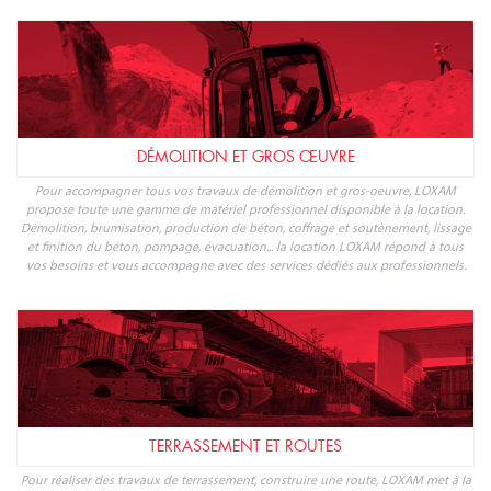
DÉMOLITION ET GROS ŒUVRE
Pour accompagner tous vos travaux de démolition et gros-oeuvre, LOXAM
propose toute une gamme de matériel professionnel disponible à la location.
Démolition, brumisation, production de béton, coffrage et soutènement, lissage
et finition du béton, pompage, évacuation... la location LOXAM répond à tous
vos besoins et vous accompagne avec des services dédiés aux professionnels.
TERRASSEMENT ET ROUTES
Pour réaliser des travaux de terrassement, construire une route, LOXAM met à la