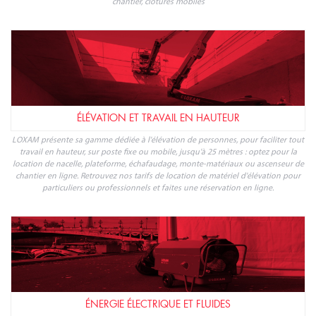
chantier, clôtures mobiles
ÉLÉVATION ET TRAVAIL EN HAUTEUR
LOXAM présente sa gamme dédiée à l'élévation de personnes, pour faciliter tout
travail en hauteur, sur poste fixe ou mobile, jusqu'à 25 mètres : optez pour la
location de nacelle, plateforme, échafaudage, monte-matériaux ou ascenseur de
chantier en ligne. Retrouvez nos tarifs de location de matériel d'élévation pour
particuliers ou professionnels et faites une réservation en ligne.
ÉNERGIE ÉLECTRIQUE ET FLUIDES