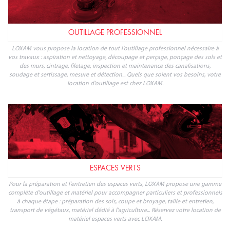
OUTILLAGE PROFESSIONNEL
LOXAM vous propose la location de tout l'outillage professionnel nécessaire à
vos travaux : aspiration et nettoyage, découpage et perçage, ponçage des sols et
des murs, cintrage, filetage, inspection et maintenance des canalisations,
soudage et sertissage, mesure et détection... Quels que soient vos besoins, votre
location d'outillage est chez LOXAM.
ESPACES VERTS
Pour la préparation et l'entretien des espaces verts, LOXAM propose une gamme
complète d'outillage et matériel pour accompagner particuliers et professionnels
à chaque étape : préparation des sols, coupe et broyage, taille et entretien,
transport de végétaux, matériel dédié à l'agriculture... Réservez votre location de
matériel espaces verts avec LOXAM.