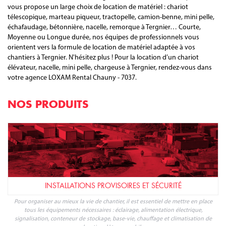
vous propose un large choix de location de matériel : chariot
télescopique, marteau piqueur, tractopelle, camion-benne, mini pelle,
échafaudage, bétonnière, nacelle, remorque à Tergnier… Courte,
Moyenne ou Longue durée, nos équipes de professionnels vous
orientent vers la formule de location de matériel adaptée à vos
chantiers à Tergnier. N'hésitez plus ! Pour la location d’un chariot
élévateur, nacelle, mini pelle, chargeuse à Tergnier, rendez-vous dans
votre agence LOXAM Rental Chauny - 7037.
NOS PRODUITS
INSTALLATIONS PROVISOIRES ET SÉCURITÉ
Pour organiser au mieux la vie de chantier, il est essentiel de mettre en place
tous les équipements nécessaires : éclairage, alimentation électrique,
signalisation, conteneur de stockage, base-vie, chauffage et climatisation de