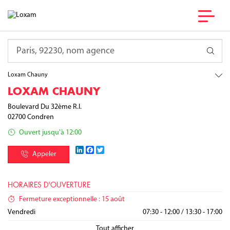
France
Hauts-de-France
Requête
Aisne
Condren
Loxam Chauny
LOXAM CHAUNY
Boulevard Du 32ème R.I.
02700
Condren
Ouvert jusqu'à 12:00
LinkedIn
Facebook
Twitter
Appeler
HORAIRES D'OUVERTURE
Fermeture exceptionnelle : 15 août
Lundi
Mardi
Mercredi
Jeudi
Vendredi
07:30 - 12:00
07:30 - 12:00
07:30 - 12:00
07:30 - 12:00
07:30 - 12:00
/
/
/
/
/
13:30 - 17:00
13:30 - 17:00
13:30 - 17:00
13:30 - 17:00
13:30 - 17:00
Samedi
Dimanche
Fermé
Fermé
Tout afficher