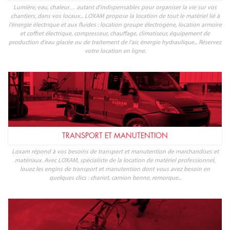
Lumière, eau, chaleur… autant d'indispensables pour organiser la vie sur vos
chantiers, dans vos locaux... LOXAM propose la location de tout le matériel lié à
l'énergie électrique et aux fluides : location groupe électrogène, location armoire
et coffret électrique, compresseur, chauffage, climatiseur, équipement de
production d'eau glacée ou de traitement de l'air, énergie hydraulique... Réservez
votre location en ligne.
TRANSPORT ET MANUTENTION
Loxam répond à vos besoins de transport et manutention de marchandises et
matériaux. Avec LOXAM, spécialiste de la location de matériel professionnel,
louez les engins de transport et manutention dont vous avez besoin en
quelques clics : chariot, camion benne, remorque...