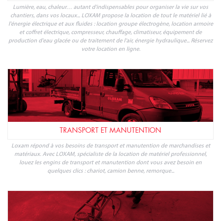
Lumière, eau, chaleur… autant d'indispensables pour organiser la vie sur vos
chantiers, dans vos locaux... LOXAM propose la location de tout le matériel lié à
l'énergie électrique et aux fluides : location groupe électrogène, location armoire
et coffret électrique, compresseur, chauffage, climatiseur, équipement de
production d'eau glacée ou de traitement de l'air, énergie hydraulique... Réservez
votre location en ligne.
TRANSPORT ET MANUTENTION
Loxam répond à vos besoins de transport et manutention de marchandises et
matériaux. Avec LOXAM, spécialiste de la location de matériel professionnel,
louez les engins de transport et manutention dont vous avez besoin en
quelques clics : chariot, camion benne, remorque...