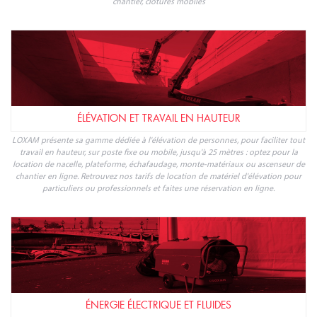
chantier, clôtures mobiles
ÉLÉVATION ET TRAVAIL EN HAUTEUR
LOXAM présente sa gamme dédiée à l'élévation de personnes, pour faciliter tout
travail en hauteur, sur poste fixe ou mobile, jusqu'à 25 mètres : optez pour la
location de nacelle, plateforme, échafaudage, monte-matériaux ou ascenseur de
chantier en ligne. Retrouvez nos tarifs de location de matériel d'élévation pour
particuliers ou professionnels et faites une réservation en ligne.
ÉNERGIE ÉLECTRIQUE ET FLUIDES