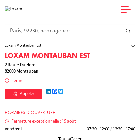
France
Occitanie
Requête
Tarn-et-Garonne
Montauban
Loxam Montauban Est
LOXAM MONTAUBAN EST
2 Route Du Nord
82000
Montauban
Fermé
LinkedIn
Facebook
Twitter
Appeler
HORAIRES D'OUVERTURE
Fermeture exceptionnelle : 15 août
Lundi
Mardi
Mercredi
Jeudi
Vendredi
07:30 - 12:00
07:30 - 12:00
07:30 - 12:00
07:30 - 12:00
07:30 - 12:00
/
/
/
/
/
13:30 - 18:00
13:30 - 18:00
13:30 - 18:00
13:30 - 18:00
13:30 - 17:00
Samedi
Dimanche
Fermé
Fermé
Tout afficher