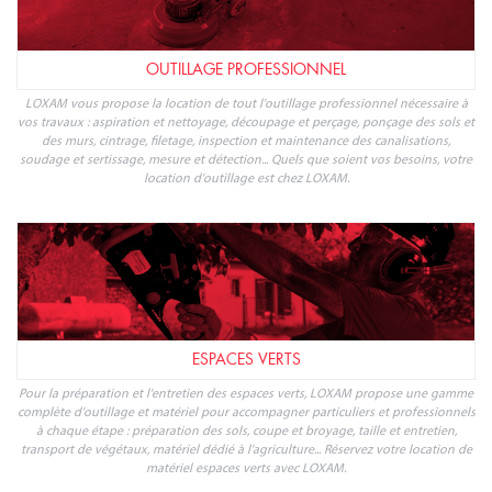
OUTILLAGE PROFESSIONNEL
LOXAM vous propose la location de tout l'outillage professionnel nécessaire à
vos travaux : aspiration et nettoyage, découpage et perçage, ponçage des sols et
des murs, cintrage, filetage, inspection et maintenance des canalisations,
soudage et sertissage, mesure et détection... Quels que soient vos besoins, votre
location d'outillage est chez LOXAM.
ESPACES VERTS
Pour la préparation et l'entretien des espaces verts, LOXAM propose une gamme
complète d'outillage et matériel pour accompagner particuliers et professionnels
à chaque étape : préparation des sols, coupe et broyage, taille et entretien,
transport de végétaux, matériel dédié à l'agriculture... Réservez votre location de
matériel espaces verts avec LOXAM.