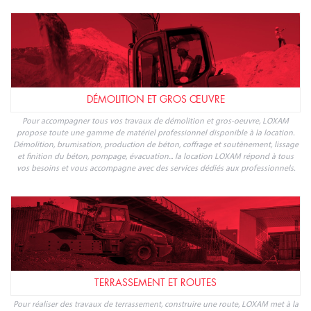
DÉMOLITION ET GROS ŒUVRE
Pour accompagner tous vos travaux de démolition et gros-oeuvre, LOXAM
propose toute une gamme de matériel professionnel disponible à la location.
Démolition, brumisation, production de béton, coffrage et soutènement, lissage
et finition du béton, pompage, évacuation... la location LOXAM répond à tous
vos besoins et vous accompagne avec des services dédiés aux professionnels.
TERRASSEMENT ET ROUTES
Pour réaliser des travaux de terrassement, construire une route, LOXAM met à la