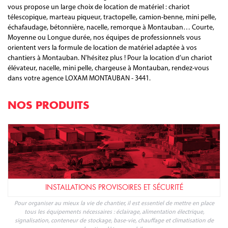
vous propose un large choix de location de matériel : chariot
télescopique, marteau piqueur, tractopelle, camion-benne, mini pelle,
échafaudage, bétonnière, nacelle, remorque à Montauban… Courte,
Moyenne ou Longue durée, nos équipes de professionnels vous
orientent vers la formule de location de matériel adaptée à vos
chantiers à Montauban. N'hésitez plus ! Pour la location d’un chariot
élévateur, nacelle, mini pelle, chargeuse à Montauban, rendez-vous
dans votre agence LOXAM MONTAUBAN - 3441.
NOS PRODUITS
INSTALLATIONS PROVISOIRES ET SÉCURITÉ
Pour organiser au mieux la vie de chantier, il est essentiel de mettre en place
tous les équipements nécessaires : éclairage, alimentation électrique,
signalisation, conteneur de stockage, base-vie, chauffage et climatisation de