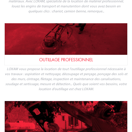
matériaux. Avec LOXAM, spécialiste de la location de matériel professionnel,
louez les engins de transport et manutention dont vous avez besoin en
quelques clics : chariot, camion benne, remorque...
OUTILLAGE PROFESSIONNEL
LOXAM vous propose la location de tout l'outillage professionnel nécessaire à
vos travaux : aspiration et nettoyage, découpage et perçage, ponçage des sols et
des murs, cintrage, filetage, inspection et maintenance des canalisations,
soudage et sertissage, mesure et détection... Quels que soient vos besoins, votre
location d'outillage est chez LOXAM.