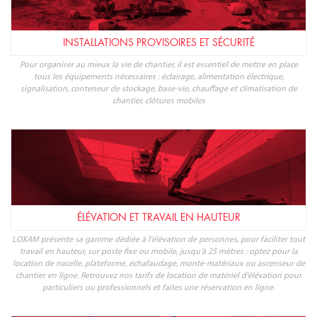
INSTALLATIONS PROVISOIRES ET SÉCURITÉ
Pour organiser au mieux la vie de chantier, il est essentiel de mettre en place
tous les équipements nécessaires : éclairage, alimentation électrique,
signalisation, conteneur de stockage, base-vie, chauffage et climatisation de
chantier, clôtures mobiles
ÉLÉVATION ET TRAVAIL EN HAUTEUR
LOXAM présente sa gamme dédiée à l'élévation de personnes, pour faciliter tout
travail en hauteur, sur poste fixe ou mobile, jusqu'à 25 mètres : optez pour la
location de nacelle, plateforme, échafaudage, monte-matériaux ou ascenseur de
chantier en ligne. Retrouvez nos tarifs de location de matériel d'élévation pour
particuliers ou professionnels et faites une réservation en ligne.