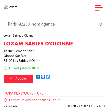
France
Pays de la Loire
Requête
Vendée
Les Sables d'Olonne
Loxam Sables d'Olonne
LOXAM SABLES D'OLONNE
16 rue Clément Ader
Olonne Sur Mer
85100
Les Sables d'Olonne
Ouvert jusqu'à 18:00
LinkedIn
Facebook
Twitter
Appeler
HORAIRES D'OUVERTURE
Fermeture exceptionnelle : 15 août
Lundi
Mardi
Mercredi
Jeudi
Vendredi
07:30 - 12:00
07:30 - 12:00
07:30 - 12:00
07:30 - 12:00
07:30 - 12:00
/
/
/
/
/
13:30 - 18:00
13:30 - 18:00
13:30 - 18:00
13:30 - 18:00
13:30 - 18:00