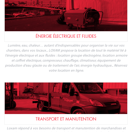
ÉNERGIE ÉLECTRIQUE ET FLUIDES
Lumière, eau, chaleur… autant d'indispensables pour organiser la vie sur vos
chantiers, dans vos locaux... LOXAM propose la location de tout le matériel lié à
l'énergie électrique et aux fluides : location groupe électrogène, location armoire
et coffret électrique, compresseur, chauffage, climatiseur, équipement de
production d'eau glacée ou de traitement de l'air, énergie hydraulique... Réservez
votre location en ligne.
TRANSPORT ET MANUTENTION
Loxam répond à vos besoins de transport et manutention de marchandises et