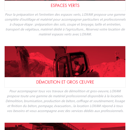
ESPACES VERTS
Pour la préparation et l'entretien des espaces verts, LOXAM propose une gamme
complète d'outillage et matériel pour accompagner particuliers et professionnels
à chaque étape : préparation des sols, coupe et broyage, taille et entretien,
transport de végétaux, matériel dédié à l'agriculture... Réservez votre location de
matériel espaces verts avec LOXAM.
DÉMOLITION ET GROS ŒUVRE
Pour accompagner tous vos travaux de démolition et gros-oeuvre, LOXAM
propose toute une gamme de matériel professionnel disponible à la location.
Démolition, brumisation, production de béton, coffrage et soutènement, lissage
et finition du béton, pompage, évacuation... la location LOXAM répond à tous
vos besoins et vous accompagne avec des services dédiés aux professionnels.