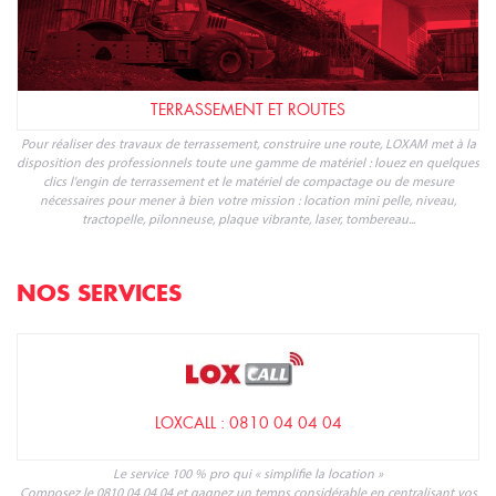
TERRASSEMENT ET ROUTES
Pour réaliser des travaux de terrassement, construire une route, LOXAM met à la
disposition des professionnels toute une gamme de matériel : louez en quelques
clics l'engin de terrassement et le matériel de compactage ou de mesure
nécessaires pour mener à bien votre mission : location mini pelle, niveau,
tractopelle, pilonneuse, plaque vibrante, laser, tombereau...
NOS SERVICES
LOXCALL : 0810 04 04 04
Le service 100 % pro qui « simplifie la location »
Composez le 0810 04 04 04 et gagnez un temps considérable en centralisant vos