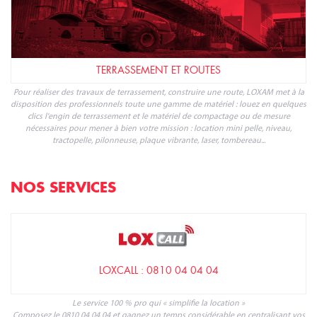
TERRASSEMENT ET ROUTES
Pour réaliser des travaux de terrassement, construire une route, LOXAM met à la
disposition des professionnels toute une gamme de matériel : louez en quelques
clics l'engin de terrassement et le matériel de compactage ou de mesure
nécessaires pour mener à bien votre mission : location mini pelle, niveau,
tractopelle, pilonneuse, plaque vibrante, laser, tombereau...
NOS SERVICES
LOXCALL : 0810 04 04 04
Le service 100 % pro qui « simplifie la location »
Composez le 0810 04 04 04 et gagnez un temps considérable en centralisant vos