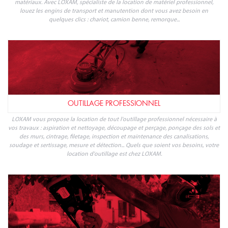
matériaux. Avec LOXAM, spécialiste de la location de matériel professionnel,
louez les engins de transport et manutention dont vous avez besoin en
quelques clics : chariot, camion benne, remorque...
OUTILLAGE PROFESSIONNEL
LOXAM vous propose la location de tout l'outillage professionnel nécessaire à
vos travaux : aspiration et nettoyage, découpage et perçage, ponçage des sols et
des murs, cintrage, filetage, inspection et maintenance des canalisations,
soudage et sertissage, mesure et détection... Quels que soient vos besoins, votre
location d'outillage est chez LOXAM.