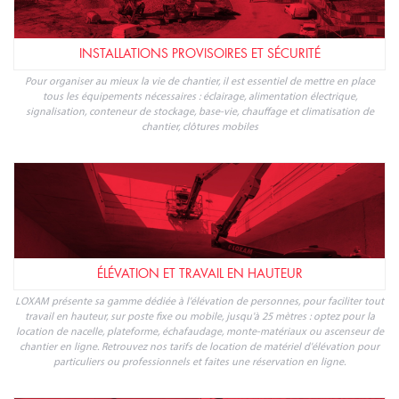
INSTALLATIONS PROVISOIRES ET SÉCURITÉ
Pour organiser au mieux la vie de chantier, il est essentiel de mettre en place
tous les équipements nécessaires : éclairage, alimentation électrique,
signalisation, conteneur de stockage, base-vie, chauffage et climatisation de
chantier, clôtures mobiles
ÉLÉVATION ET TRAVAIL EN HAUTEUR
LOXAM présente sa gamme dédiée à l'élévation de personnes, pour faciliter tout
travail en hauteur, sur poste fixe ou mobile, jusqu'à 25 mètres : optez pour la
location de nacelle, plateforme, échafaudage, monte-matériaux ou ascenseur de
chantier en ligne. Retrouvez nos tarifs de location de matériel d'élévation pour
particuliers ou professionnels et faites une réservation en ligne.