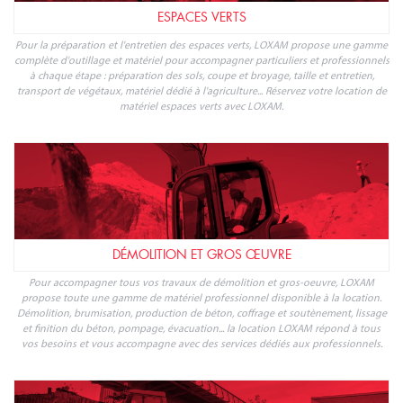
ESPACES VERTS
Pour la préparation et l'entretien des espaces verts, LOXAM propose une gamme
complète d'outillage et matériel pour accompagner particuliers et professionnels
à chaque étape : préparation des sols, coupe et broyage, taille et entretien,
transport de végétaux, matériel dédié à l'agriculture... Réservez votre location de
matériel espaces verts avec LOXAM.
DÉMOLITION ET GROS ŒUVRE
Pour accompagner tous vos travaux de démolition et gros-oeuvre, LOXAM
propose toute une gamme de matériel professionnel disponible à la location.
Démolition, brumisation, production de béton, coffrage et soutènement, lissage
et finition du béton, pompage, évacuation... la location LOXAM répond à tous
vos besoins et vous accompagne avec des services dédiés aux professionnels.