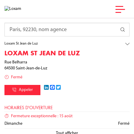
France
Nouvelle-Aquitaine
Requête
Pyrénées-Atlantiques
Saint-Jean-de-Luz
Loxam St Jean de Luz
LOXAM ST JEAN DE LUZ
Rue Belharra
64500
Saint-Jean-de-Luz
Fermé
LinkedIn
Facebook
Twitter
Appeler
HORAIRES D'OUVERTURE
Fermeture exceptionnelle : 15 août
Lundi
Mardi
Mercredi
Jeudi
Vendredi
Samedi
Dimanche
07:30 - 12:00
07:30 - 12:00
07:30 - 12:00
07:30 - 12:00
07:30 - 12:00
/
/
/
/
/
13:30 - 17:30
13:30 - 17:30
13:30 - 17:30
13:30 - 17:30
13:30 - 17:00
Fermé
Fermé
Tout afficher