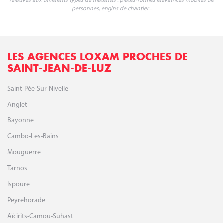
relatives aux différents types de matériels : plates-formes élévatrices mobiles de
personnes, engins de chantier...
LES AGENCES LOXAM PROCHES DE
SAINT-JEAN-DE-LUZ
Saint-Pée-Sur-Nivelle
Anglet
Bayonne
Cambo-Les-Bains
Mouguerre
Tarnos
Ispoure
Peyrehorade
Aïcirits-Camou-Suhast