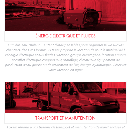
ÉNERGIE ÉLECTRIQUE ET FLUIDES
Lumière, eau, chaleur… autant d'indispensables pour organiser la vie sur vos
chantiers, dans vos locaux... LOXAM propose la location de tout le matériel lié à
l'énergie électrique et aux fluides : location groupe électrogène, location armoire
et coffret électrique, compresseur, chauffage, climatiseur, équipement de
production d'eau glacée ou de traitement de l'air, énergie hydraulique... Réservez
votre location en ligne.
TRANSPORT ET MANUTENTION
Loxam répond à vos besoins de transport et manutention de marchandises et