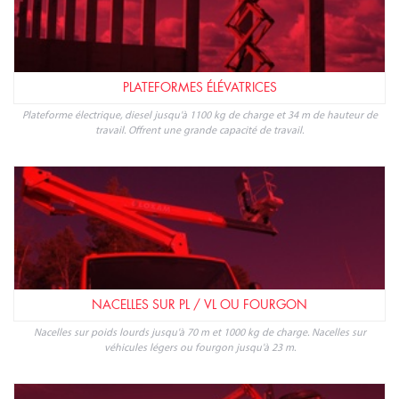
PLATEFORMES ÉLÉVATRICES
Plateforme électrique, diesel jusqu'à 1100 kg de charge et 34 m de hauteur de
travail. Offrent une grande capacité de travail.
NACELLES SUR PL / VL OU FOURGON
Nacelles sur poids lourds jusqu'à 70 m et 1000 kg de charge. Nacelles sur
véhicules légers ou fourgon jusqu'à 23 m.