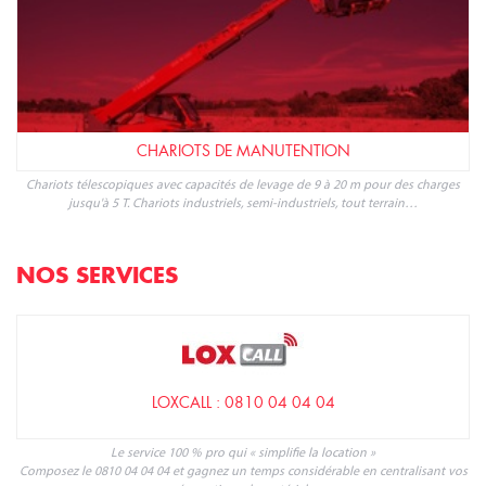
CHARIOTS DE MANUTENTION
Chariots télescopiques avec capacités de levage de 9 à 20 m pour des charges
jusqu'à 5 T. Chariots industriels, semi-industriels, tout terrain…
NOS SERVICES
LOXCALL : 0810 04 04 04
Le service 100 % pro qui « simplifie la location »
Composez le 0810 04 04 04 et gagnez un temps considérable en centralisant vos