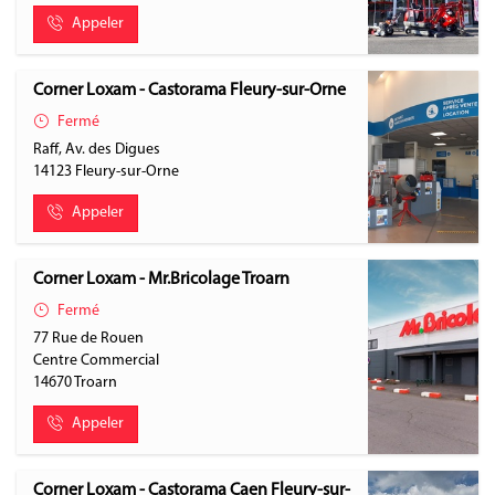
Appeler
Corner Loxam - Castorama Fleury-sur-Orne
Fermé
Raff, Av. des Digues
14123
Fleury-sur-Orne
Appeler
Corner Loxam - Mr.Bricolage Troarn
Fermé
77 Rue de Rouen
Centre Commercial
14670
Troarn
Appeler
Corner Loxam - Castorama Caen Fleury-sur-