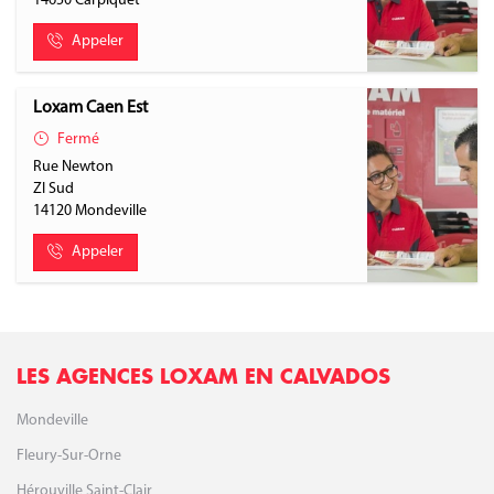
14650
Carpiquet
Appeler
Loxam Caen Est
Fermé
Rue Newton
ZI Sud
14120
Mondeville
Appeler
LES AGENCES LOXAM EN CALVADOS
Mondeville
Fleury-Sur-Orne
Hérouville Saint-Clair