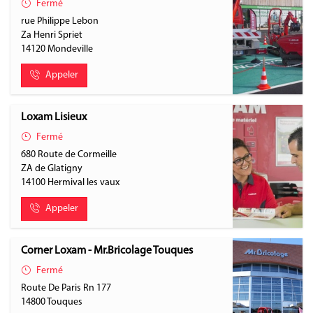
Fermé
rue Philippe Lebon
Za Henri Spriet
14120
Mondeville
Appeler
Loxam Lisieux
Fermé
680 Route de Cormeille
ZA de Glatigny
14100
Hermival les vaux
Appeler
Corner Loxam - Mr.Bricolage Touques
Fermé
Route De Paris Rn 177
14800
Touques