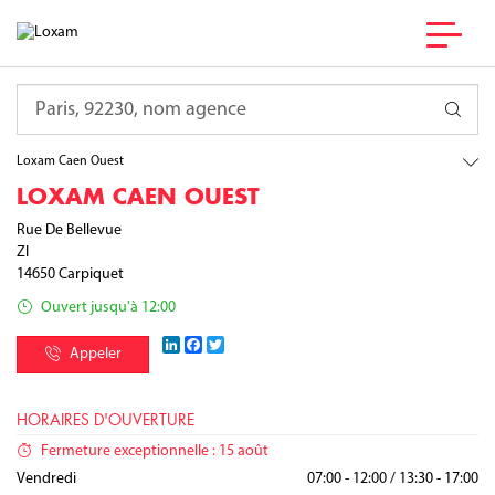
France
Normandie
Requête
Calvados
Carpiquet
Loxam Caen Ouest
LOXAM CAEN OUEST
Rue De Bellevue
ZI
14650
Carpiquet
Ouvert jusqu'à 12:00
LinkedIn
Facebook
Twitter
Appeler
HORAIRES D'OUVERTURE
Fermeture exceptionnelle : 15 août
Lundi
Mardi
Mercredi
Jeudi
Vendredi
07:00 - 12:00
07:00 - 12:00
07:00 - 12:00
07:00 - 12:00
07:00 - 12:00
/
/
/
/
/
13:30 - 18:00
13:30 - 18:00
13:30 - 18:00
13:30 - 18:00
13:30 - 17:00