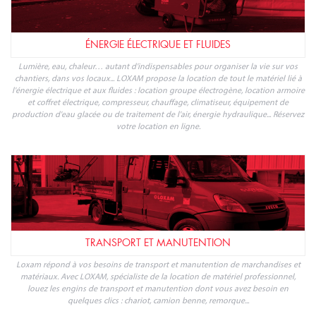
ÉNERGIE ÉLECTRIQUE ET FLUIDES
Lumière, eau, chaleur… autant d'indispensables pour organiser la vie sur vos
chantiers, dans vos locaux... LOXAM propose la location de tout le matériel lié à
l'énergie électrique et aux fluides : location groupe électrogène, location armoire
et coffret électrique, compresseur, chauffage, climatiseur, équipement de
production d'eau glacée ou de traitement de l'air, énergie hydraulique... Réservez
votre location en ligne.
TRANSPORT ET MANUTENTION
Loxam répond à vos besoins de transport et manutention de marchandises et
matériaux. Avec LOXAM, spécialiste de la location de matériel professionnel,
louez les engins de transport et manutention dont vous avez besoin en
quelques clics : chariot, camion benne, remorque...