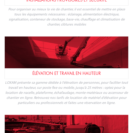
INSTALLATIONS PROVISOIRES ET SÉCURITÉ
Pour organiser au mieux la vie de chantier, il est essentiel de mettre en place
tous les équipements nécessaires : éclairage, alimentation électrique,
signalisation, conteneur de stockage, base-vie, chauffage et climatisation de
chantier, clôtures mobiles
ÉLÉVATION ET TRAVAIL EN HAUTEUR
LOXAM présente sa gamme dédiée à l'élévation de personnes, pour faciliter tout
travail en hauteur, sur poste fixe ou mobile, jusqu'à 25 mètres : optez pour la
location de nacelle, plateforme, échafaudage, monte-matériaux ou ascenseur de
chantier en ligne. Retrouvez nos tarifs de location de matériel d'élévation pour
particuliers ou professionnels et faites une réservation en ligne.