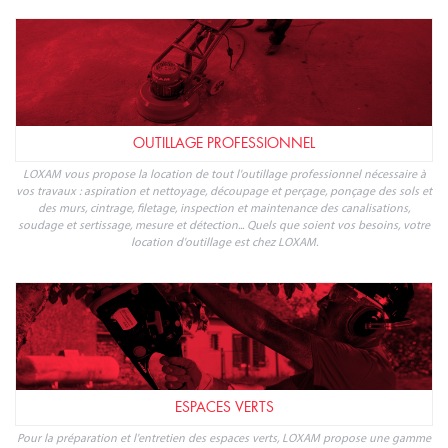
OUTILLAGE PROFESSIONNEL
LOXAM vous propose la location de tout l'outillage professionnel nécessaire à
vos travaux : aspiration et nettoyage, découpage et perçage, ponçage des sols et
des murs, cintrage, filetage, inspection et maintenance des canalisations,
soudage et sertissage, mesure et détection... Quels que soient vos besoins, votre
location d'outillage est chez LOXAM.
ESPACES VERTS
Pour la préparation et l'entretien des espaces verts, LOXAM propose une gamme