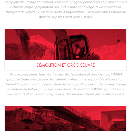
complète d'outillage et matériel pour accompagner particuliers et professionnels
à chaque étape : préparation des sols, coupe et broyage, taille et entretien,
transport de végétaux, matériel dédié à l'agriculture... Réservez votre location de
matériel espaces verts avec LOXAM.
DÉMOLITION ET GROS ŒUVRE
Pour accompagner tous vos travaux de démolition et gros-oeuvre, LOXAM
propose toute une gamme de matériel professionnel disponible à la location.
Démolition, brumisation, production de béton, coffrage et soutènement, lissage
et finition du béton, pompage, évacuation... la location LOXAM répond à tous
vos besoins et vous accompagne avec des services dédiés aux professionnels.