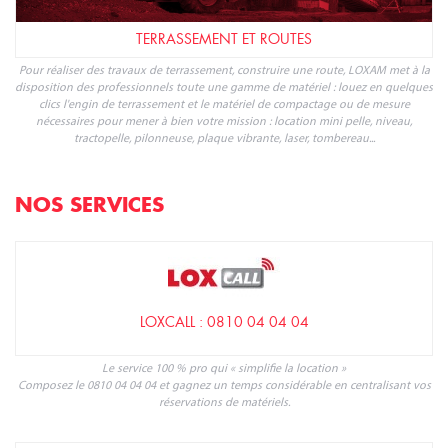
TERRASSEMENT ET ROUTES
Pour réaliser des travaux de terrassement, construire une route, LOXAM met à la
disposition des professionnels toute une gamme de matériel : louez en quelques
clics l'engin de terrassement et le matériel de compactage ou de mesure
nécessaires pour mener à bien votre mission : location mini pelle, niveau,
tractopelle, pilonneuse, plaque vibrante, laser, tombereau...
NOS SERVICES
LOXCALL : 0810 04 04 04
Le service 100 % pro qui « simplifie la location »
Composez le 0810 04 04 04 et gagnez un temps considérable en centralisant vos
réservations de matériels.