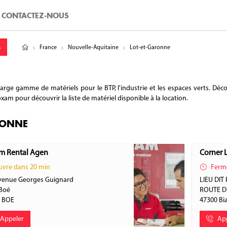
CONTACTEZ-NOUS
tude
gitude
France
Nouvelle-Aquitaine
Lot-et-Garonne
e gamme de matériels pour le BTP, l'industrie et les espaces verts. Déco
xam pour découvrir la liste de matériel disponible à la location.
RONNE
m Rental Agen
Corner 
vre dans 20 min
Ferm
venue Georges Guignard
LIEU DI
 Boé
ROUTE 
0
BOE
47300
Bi
Appeler
Ap