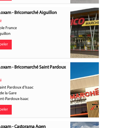
Loxam - Bricomarché Aiguillon
é
ole France
guillon
peler
Loxam - Bricomarché Saint Pardoux
é
aint Pardoux d'Isaac
de la Gare
int-Pardoux-Isaac
peler
Loxam - Castorama Agen