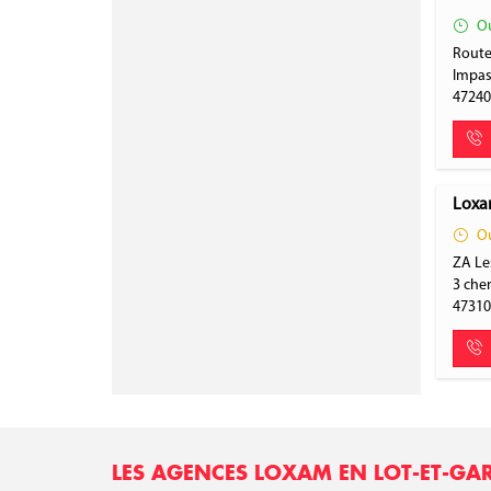
Ou
Route
Impas
4724
Loxa
Ou
ZA Les
3 chem
4731
LES AGENCES LOXAM EN LOT-ET-G