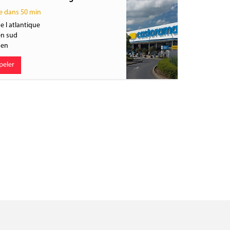
 dans 50 min
e l atlantique
en sud
gen
peler