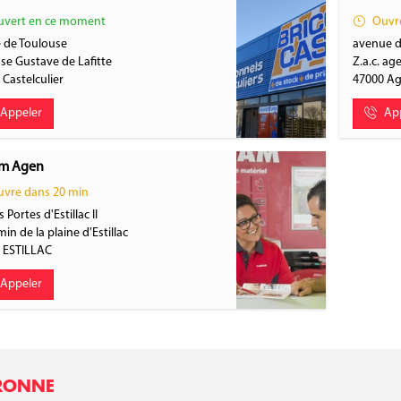
vert en ce moment
Ouvre
 de Toulouse
avenue d
se Gustave de Lafitte
Z.a.c. ag
0
Castelculier
47000
A
Appeler
Ap
m Agen
vre dans 20 min
 Portes d'Estillac II
in de la plaine d'Estillac
0
ESTILLAC
Appeler
ARONNE