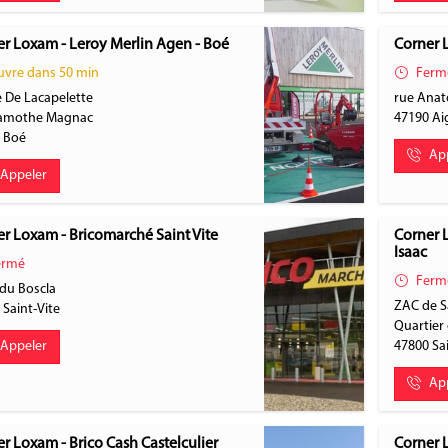
r Loxam - Leroy Merlin Agen - Boé
Corner 
vre dans 50 min
Ferm
e De Lacapelette
rue Anat
Lamothe Magnac
47190
Ai
0
Boé
Ap
Appeler
r Loxam - Bricomarché Saint Vite
Corner 
Isaac
rmé
Ferm
du Boscla
ZAC de S
0
Saint-Vite
Quartier 
Appeler
47800
Sa
Ap
r Loxam - Brico Cash Castelculier
Corner 