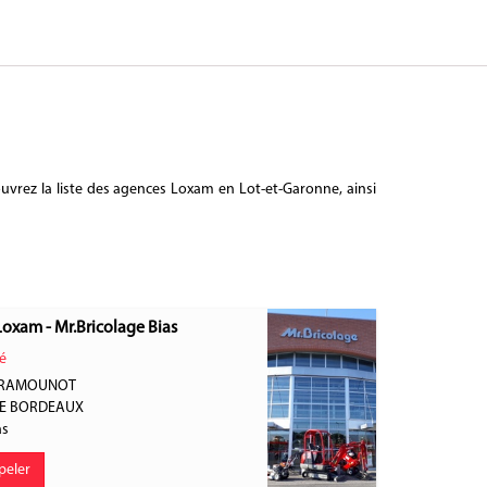
uvrez la liste des agences Loxam en Lot-et-Garonne, ainsi
Loxam - Mr.Bricolage Bias
é
T RAMOUNOT
DE BORDEAUX
as
peler