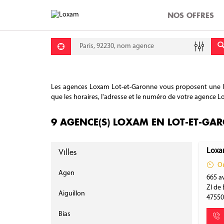
NOS OFFRES
Requête
Lati
Lon
Les agences Loxam Lot-et-Garonne vous proposent une larg
que les horaires, l'adresse et le numéro de votre agence Lo
9 AGENCE(S) LOXAM EN LOT-ET-GA
Villes
Loxa
Ou
Agen
665 a
ZI de
Aiguillon
4755
Bias