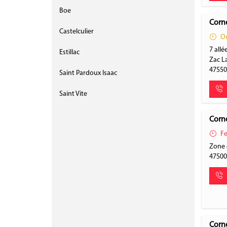
Boe
Corne
Castelculier
Ou
7 allé
Estillac
Zac 
4755
Saint Pardoux Isaac
Saint Vite
Corne
Fe
Zone 
4750
Corne