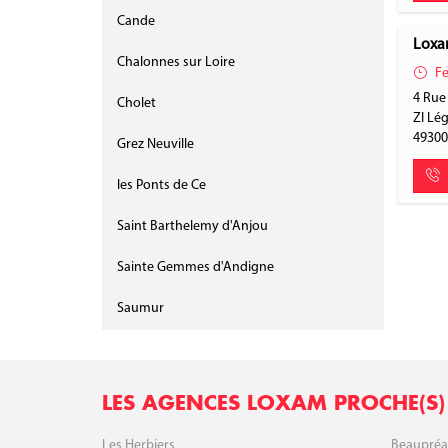
Cande
Loxa
Chalonnes sur Loire
Fe
4 Rue
Cholet
ZI Lé
4930
Grez Neuville
les Ponts de Ce
Saint Barthelemy d'Anjou
Sainte Gemmes d'Andigne
Saumur
LES AGENCES LOXAM PROCHE(S)
Les Herbiers
Beaupréa