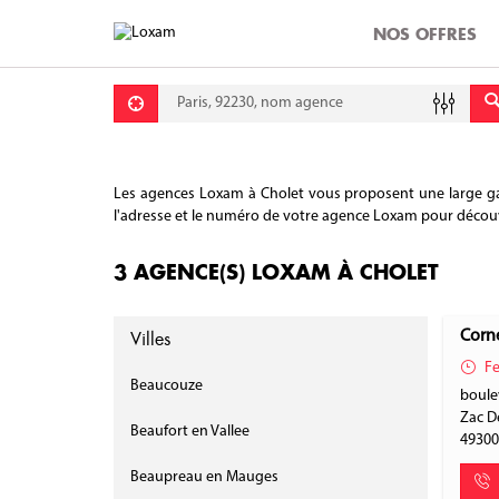
NOS OFFRES
Requête
Lati
Lon
Les agences Loxam à Cholet vous proposent une large gamme
l'adresse et le numéro de votre agence Loxam pour découvrir
3 AGENCE(S) LOXAM À CHOLET
Villes
Corne
Fe
Beaucouze
boule
Zac D
Beaufort en Vallee
4930
Beaupreau en Mauges