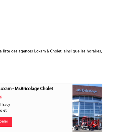
 liste des agences Loxam à Cholet, ainsi que les horaires,
Loxam - Mr.Bricolage Cholet
é
 Tracy
olet
peler