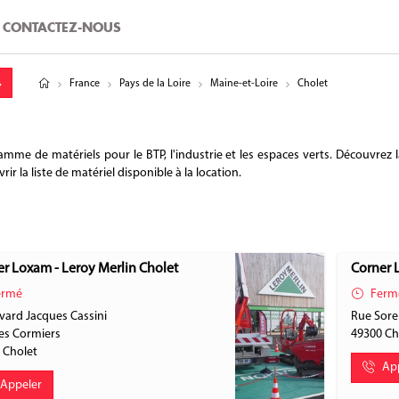
CONTACTEZ-NOUS
tude
gitude
France
Pays de la Loire
Maine-et-Loire
Cholet
 de matériels pour le BTP, l'industrie et les espaces verts. Découvrez la
 la liste de matériel disponible à la location.
r Loxam - Leroy Merlin Cholet
Corner 
rmé
Ferm
vard Jacques Cassini
Rue Sorel
es Cormiers
49300
Ch
0
Cholet
Ap
Appeler