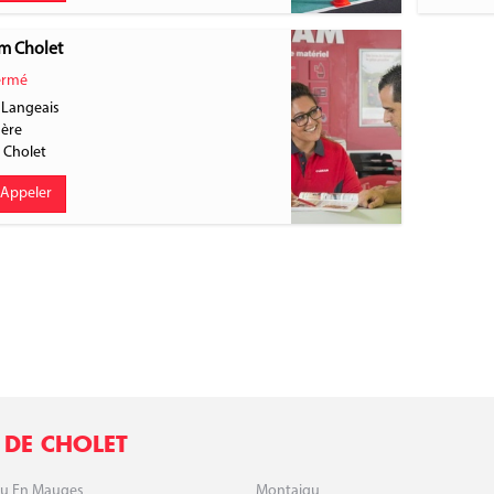
m Cholet
rmé
 Langeais
gère
0
Cholet
Appeler
 DE CHOLET
u En Mauges
Montaigu