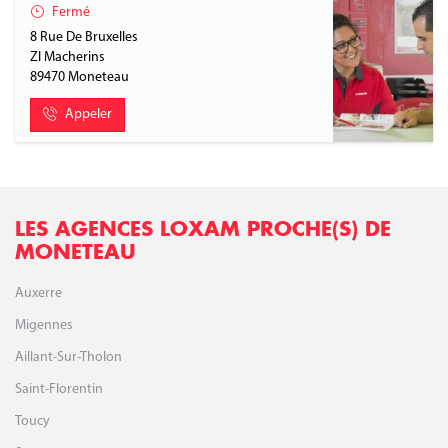
Fermé
8 Rue De Bruxelles
ZI Macherins
89470
Moneteau
Appeler
LES AGENCES LOXAM PROCHE(S) DE
MONETEAU
Auxerre
Migennes
Aillant-Sur-Tholon
Saint-Florentin
Toucy