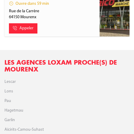
Ouvre dans 59 min
Rue de la Carrère
64150
Mourenx
Appeler
LES AGENCES LOXAM PROCHE(S) DE
MOURENX
Lescar
Lons
Pau
Hagetmau
Garlin
Aïcirits-Camou-Suhast