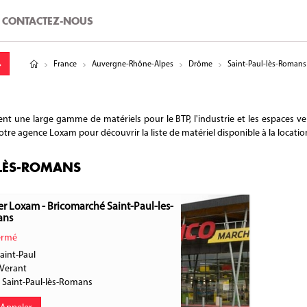
CONTACTEZ-NOUS
tude
gitude
France
Auvergne-Rhône-Alpes
Drôme
Saint-Paul-lès-Romans
 une large gamme de matériels pour le BTP, l'industrie et les espaces vert
otre agence Loxam pour découvrir la liste de matériel disponible à la locatio
-LÈS-ROMANS
r Loxam - Bricomarché Saint-Paul-les-
ans
rmé
aint-Paul
-Verant
0
Saint-Paul-lès-Romans