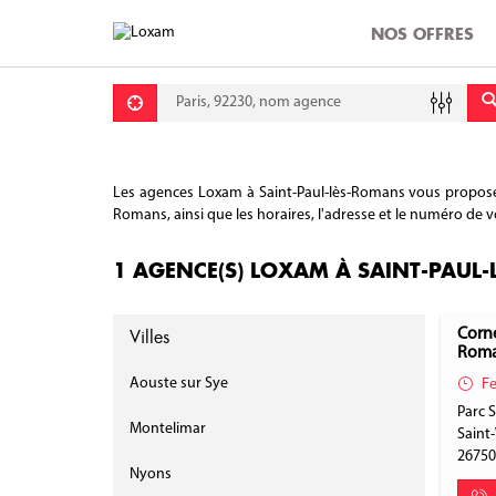
NOS OFFRES
Requête
Lati
Lon
Les agences Loxam à Saint-Paul-lès-Romans vous proposent
Romans, ainsi que les horaires, l'adresse et le numéro de v
1 AGENCE(S) LOXAM À SAINT-PAUL
Villes
Corne
Rom
Aouste sur Sye
Fe
Parc S
Montelimar
Saint
2675
Nyons