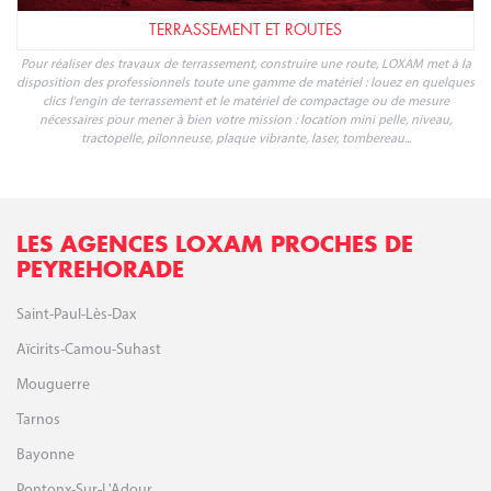
TERRASSEMENT ET ROUTES
Pour réaliser des travaux de terrassement, construire une route, LOXAM met à la
disposition des professionnels toute une gamme de matériel : louez en quelques
clics l'engin de terrassement et le matériel de compactage ou de mesure
nécessaires pour mener à bien votre mission : location mini pelle, niveau,
tractopelle, pilonneuse, plaque vibrante, laser, tombereau...
LES AGENCES LOXAM PROCHES DE
PEYREHORADE
Saint-Paul-Lès-Dax
Aïcirits-Camou-Suhast
Mouguerre
Tarnos
Bayonne
Pontonx-Sur-L'Adour