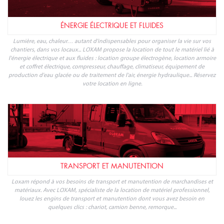
ÉNERGIE ÉLECTRIQUE ET FLUIDES
Lumière, eau, chaleur… autant d'indispensables pour organiser la vie sur vos
chantiers, dans vos locaux... LOXAM propose la location de tout le matériel lié à
l'énergie électrique et aux fluides : location groupe électrogène, location armoire
et coffret électrique, compresseur, chauffage, climatiseur, équipement de
production d'eau glacée ou de traitement de l'air, énergie hydraulique... Réservez
votre location en ligne.
TRANSPORT ET MANUTENTION
Loxam répond à vos besoins de transport et manutention de marchandises et
matériaux. Avec LOXAM, spécialiste de la location de matériel professionnel,
louez les engins de transport et manutention dont vous avez besoin en
quelques clics : chariot, camion benne, remorque...