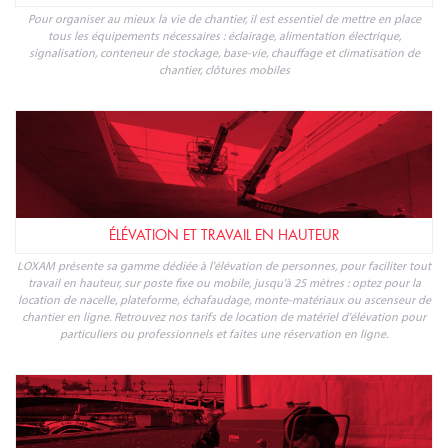
Pour organiser au mieux la vie de chantier, il est essentiel de mettre en place
tous les équipements nécessaires : éclairage, alimentation électrique,
signalisation, conteneur de stockage, base-vie, chauffage et climatisation de
chantier, clôtures mobiles
ÉLÉVATION ET TRAVAIL EN HAUTEUR
LOXAM présente sa gamme dédiée à l'élévation de personnes, pour faciliter tout
travail en hauteur, sur poste fixe ou mobile, jusqu'à 25 mètres : optez pour la
location de nacelle, plateforme, échafaudage, monte-matériaux ou ascenseur de
chantier en ligne. Retrouvez nos tarifs de location de matériel d'élévation pour
particuliers ou professionnels et faites une réservation en ligne.