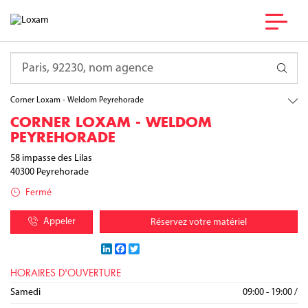
France
Nouvelle-Aquitaine
Requête
Landes
Peyrehorade
Corner Loxam - Weldom Peyrehorade
CORNER LOXAM - WELDOM
PEYREHORADE
58 impasse des Lilas
40300
Peyrehorade
Fermé
Appeler
Réservez votre matériel
LinkedIn
Facebook
Twitter
HORAIRES D'OUVERTURE
Lundi
Mardi
Mercredi
Jeudi
Vendredi
Samedi
09:00 - 19:00
09:00 - 19:00
09:00 - 19:00
09:00 - 19:00
09:00 - 19:00
09:00 - 19:00
/
/
/
/
/
/
Dimanche
Fermé