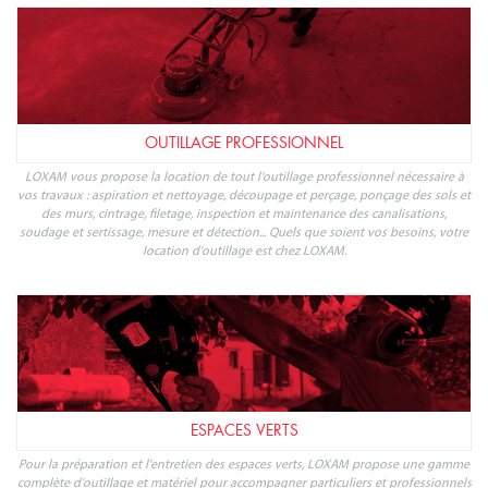
OUTILLAGE PROFESSIONNEL
LOXAM vous propose la location de tout l'outillage professionnel nécessaire à
vos travaux : aspiration et nettoyage, découpage et perçage, ponçage des sols et
des murs, cintrage, filetage, inspection et maintenance des canalisations,
soudage et sertissage, mesure et détection... Quels que soient vos besoins, votre
location d'outillage est chez LOXAM.
ESPACES VERTS
Pour la préparation et l'entretien des espaces verts, LOXAM propose une gamme
complète d'outillage et matériel pour accompagner particuliers et professionnels