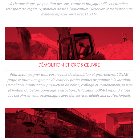
à chaque étape : préparation des sols, coupe et broyage, taille et entretien,
transport de végétaux, matériel dédié à l'agriculture... Réservez votre location de
matériel espaces verts avec LOXAM.
DÉMOLITION ET GROS ŒUVRE
Pour accompagner tous vos travaux de démolition et gros-oeuvre, LOXAM
propose toute une gamme de matériel professionnel disponible à la location.
Démolition, brumisation, production de béton, coffrage et soutènement, lissage
et finition du béton, pompage, évacuation... la location LOXAM répond à tous
vos besoins et vous accompagne avec des services dédiés aux professionnels.