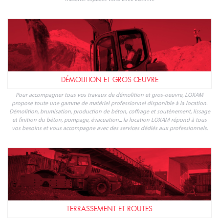
DÉMOLITION ET GROS ŒUVRE
Pour accompagner tous vos travaux de démolition et gros-oeuvre, LOXAM
propose toute une gamme de matériel professionnel disponible à la location.
Démolition, brumisation, production de béton, coffrage et soutènement, lissage
et finition du béton, pompage, évacuation... la location LOXAM répond à tous
vos besoins et vous accompagne avec des services dédiés aux professionnels.
TERRASSEMENT ET ROUTES