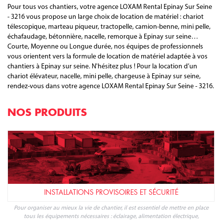
Pour tous vos chantiers, votre agence LOXAM Rental Epinay Sur Seine
- 3216 vous propose un large choix de location de matériel : chariot
télescopique, marteau piqueur, tractopelle, camion-benne, mini pelle,
échafaudage, bétonnière, nacelle, remorque à Epinay sur seine…
Courte, Moyenne ou Longue durée, nos équipes de professionnels
vous orientent vers la formule de location de matériel adaptée à vos
chantiers à Epinay sur seine. N'hésitez plus ! Pour la location d’un
chariot élévateur, nacelle, mini pelle, chargeuse à Epinay sur seine,
rendez-vous dans votre agence LOXAM Rental Epinay Sur Seine - 3216.
NOS PRODUITS
INSTALLATIONS PROVISOIRES ET SÉCURITÉ
Pour organiser au mieux la vie de chantier, il est essentiel de mettre en place
tous les équipements nécessaires : éclairage, alimentation électrique,