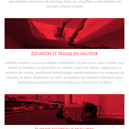
signalisation, conteneur de stockage, base-vie, chauffage et climatisation de
chantier, clôtures mobiles
ÉLÉVATION ET TRAVAIL EN HAUTEUR
LOXAM présente sa gamme dédiée à l'élévation de personnes, pour faciliter tout
travail en hauteur, sur poste fixe ou mobile, jusqu'à 25 mètres : optez pour la
location de nacelle, plateforme, échafaudage, monte-matériaux ou ascenseur de
chantier en ligne. Retrouvez nos tarifs de location de matériel d'élévation pour
particuliers ou professionnels et faites une réservation en ligne.