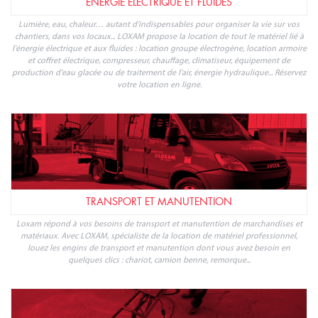
ÉNERGIE ÉLECTRIQUE ET FLUIDES
Lumière, eau, chaleur… autant d'indispensables pour organiser la vie sur vos
chantiers, dans vos locaux... LOXAM propose la location de tout le matériel lié à
l'énergie électrique et aux fluides : location groupe électrogène, location armoire
et coffret électrique, compresseur, chauffage, climatiseur, équipement de
production d'eau glacée ou de traitement de l'air, énergie hydraulique... Réservez
votre location en ligne.
TRANSPORT ET MANUTENTION
Loxam répond à vos besoins de transport et manutention de marchandises et
matériaux. Avec LOXAM, spécialiste de la location de matériel professionnel,
louez les engins de transport et manutention dont vous avez besoin en
quelques clics : chariot, camion benne, remorque...