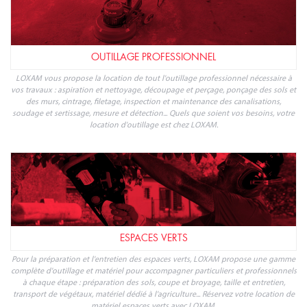
OUTILLAGE PROFESSIONNEL
LOXAM vous propose la location de tout l'outillage professionnel nécessaire à
vos travaux : aspiration et nettoyage, découpage et perçage, ponçage des sols et
des murs, cintrage, filetage, inspection et maintenance des canalisations,
soudage et sertissage, mesure et détection... Quels que soient vos besoins, votre
location d'outillage est chez LOXAM.
ESPACES VERTS
Pour la préparation et l'entretien des espaces verts, LOXAM propose une gamme
complète d'outillage et matériel pour accompagner particuliers et professionnels
à chaque étape : préparation des sols, coupe et broyage, taille et entretien,
transport de végétaux, matériel dédié à l'agriculture... Réservez votre location de
matériel espaces verts avec LOXAM.