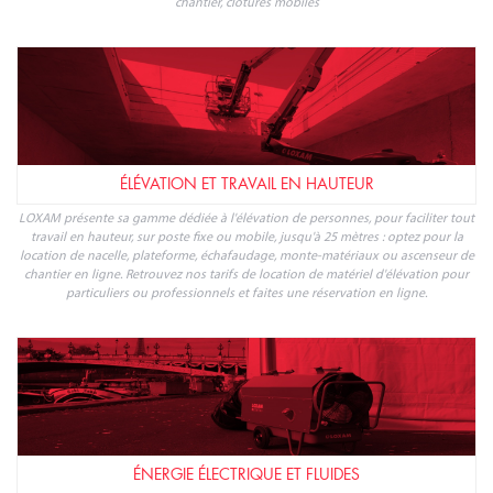
chantier, clôtures mobiles
ÉLÉVATION ET TRAVAIL EN HAUTEUR
LOXAM présente sa gamme dédiée à l'élévation de personnes, pour faciliter tout
travail en hauteur, sur poste fixe ou mobile, jusqu'à 25 mètres : optez pour la
location de nacelle, plateforme, échafaudage, monte-matériaux ou ascenseur de
chantier en ligne. Retrouvez nos tarifs de location de matériel d'élévation pour
particuliers ou professionnels et faites une réservation en ligne.
ÉNERGIE ÉLECTRIQUE ET FLUIDES