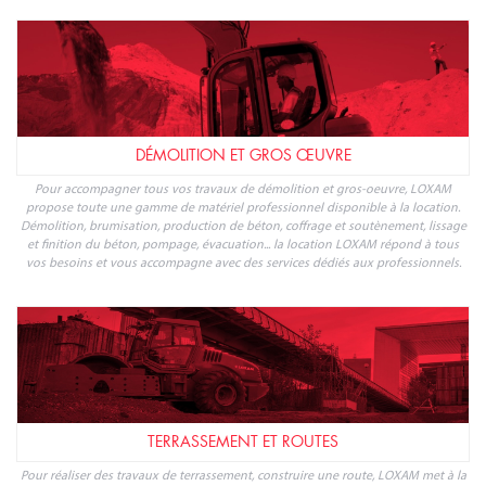
DÉMOLITION ET GROS ŒUVRE
Pour accompagner tous vos travaux de démolition et gros-oeuvre, LOXAM
propose toute une gamme de matériel professionnel disponible à la location.
Démolition, brumisation, production de béton, coffrage et soutènement, lissage
et finition du béton, pompage, évacuation... la location LOXAM répond à tous
vos besoins et vous accompagne avec des services dédiés aux professionnels.
TERRASSEMENT ET ROUTES
Pour réaliser des travaux de terrassement, construire une route, LOXAM met à la