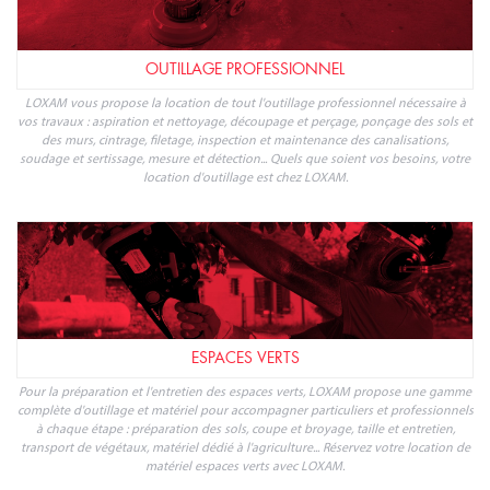
OUTILLAGE PROFESSIONNEL
LOXAM vous propose la location de tout l'outillage professionnel nécessaire à
vos travaux : aspiration et nettoyage, découpage et perçage, ponçage des sols et
des murs, cintrage, filetage, inspection et maintenance des canalisations,
soudage et sertissage, mesure et détection... Quels que soient vos besoins, votre
location d'outillage est chez LOXAM.
ESPACES VERTS
Pour la préparation et l'entretien des espaces verts, LOXAM propose une gamme
complète d'outillage et matériel pour accompagner particuliers et professionnels
à chaque étape : préparation des sols, coupe et broyage, taille et entretien,
transport de végétaux, matériel dédié à l'agriculture... Réservez votre location de
matériel espaces verts avec LOXAM.