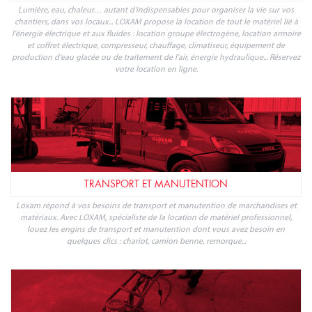
Lumière, eau, chaleur… autant d'indispensables pour organiser la vie sur vos
chantiers, dans vos locaux... LOXAM propose la location de tout le matériel lié à
l'énergie électrique et aux fluides : location groupe électrogène, location armoire
et coffret électrique, compresseur, chauffage, climatiseur, équipement de
production d'eau glacée ou de traitement de l'air, énergie hydraulique... Réservez
votre location en ligne.
TRANSPORT ET MANUTENTION
Loxam répond à vos besoins de transport et manutention de marchandises et
matériaux. Avec LOXAM, spécialiste de la location de matériel professionnel,
louez les engins de transport et manutention dont vous avez besoin en
quelques clics : chariot, camion benne, remorque...