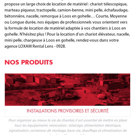
propose un large choix de location de matériel : chariot télescopique,
marteau piqueur, tractopelle, camion-benne, mini pelle, échafaudage,
bétonnière, nacelle, remorque à Loos en gohelle… Courte, Moyenne
ou Longue durée, nos équipes de professionnels vous orientent vers
la formule de location de matériel adaptée à vos chantiers à Loos en
gohelle. N'hésitez plus ! Pour la location d’un chariot élévateur, nacelle,
mini pelle, chargeuse à Loos en gohelle, rendez-vous dans votre
agence LOXAM Rental Lens - 0928.
NOS PRODUITS
INSTALLATIONS PROVISOIRES ET SÉCURITÉ
Pour organiser au mieux la vie de chantier, il est essentiel de mettre en place
tous les équipements nécessaires : éclairage, alimentation électrique,
signalisation, conteneur de stockage, base-vie, chauffage et climatisation de