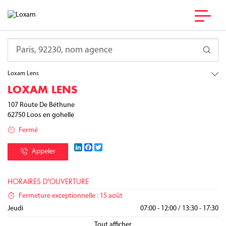
France
Hauts-de-France
Requête
Pas-de-Calais
Loos en gohelle
Loxam Lens
LOXAM LENS
107 Route De Béthune
62750
Loos en gohelle
Fermé
LinkedIn
Facebook
Twitter
Appeler
HORAIRES D'OUVERTURE
Fermeture exceptionnelle : 15 août
Lundi
Mardi
Mercredi
Jeudi
07:00 - 12:00
07:00 - 12:00
07:00 - 12:00
07:00 - 12:00
/
/
/
/
13:30 - 17:30
13:30 - 17:30
13:30 - 17:30
13:30 - 17:30
Vendredi
Samedi
Dimanche
07:00 - 12:00
/
13:30 - 17:30
Fermé
Fermé
Tout afficher