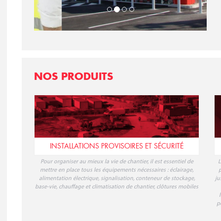
NOS PRODUITS
INSTALLATIONS PROVISOIRES ET SÉCURITÉ
Pour organiser au mieux la vie de chantier, il est essentiel de
L
mettre en place tous les équipements nécessaires : éclairage,
p
alimentation électrique, signalisation, conteneur de stockage,
ju
base-vie, chauffage et climatisation de chantier, clôtures mobiles
p