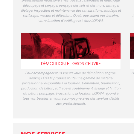
professionnel nécessaire à vos travaux : aspiration et nettoyage,
découpage et perçage, ponçage des sols et des murs, cintrage,
filetage, inspection et maintenance des canalisations, soudage et
sertissage, mesure et détection... Quels que soient vos besoins,
t
votre location d'outillage est chez LOXAM.
DÉMOLITION ET GROS ŒUVRE
Pour accompagner tous vos travaux de démolition et gros-
P
oeuvre, LOXAM propose toute une gamme de matériel
professionnel disponible à la location. Démolition, brumisation,
production de béton, coffrage et soutènement, lissage et finition
du béton, pompage, évacuation... la location LOXAM répond à
tous vos besoins et vous accompagne avec des services dédiés
aux professionnels.