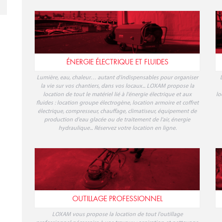
ÉNERGIE ÉLECTRIQUE ET FLUIDES
Lumière, eau, chaleur… autant d'indispensables pour organiser
la vie sur vos chantiers, dans vos locaux... LOXAM propose la
location de tout le matériel lié à l'énergie électrique et aux
lo
fluides : location groupe électrogène, location armoire et coffret
électrique, compresseur, chauffage, climatiseur, équipement de
production d'eau glacée ou de traitement de l'air, énergie
hydraulique... Réservez votre location en ligne.
OUTILLAGE PROFESSIONNEL
LOXAM vous propose la location de tout l'outillage