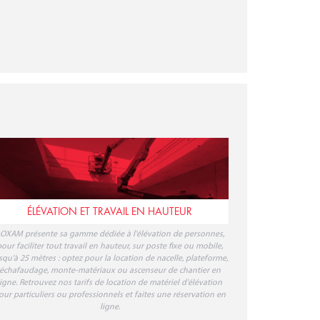
ÉLÉVATION ET TRAVAIL EN HAUTEUR
OXAM présente sa gamme dédiée à l'élévation de personnes,
our faciliter tout travail en hauteur, sur poste fixe ou mobile,
squ'à 25 mètres : optez pour la location de nacelle, plateforme,
échafaudage, monte-matériaux ou ascenseur de chantier en
ligne. Retrouvez nos tarifs de location de matériel d'élévation
our particuliers ou professionnels et faites une réservation en
ligne.