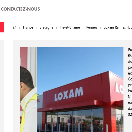
CONTACTEZ-NOUS
tude
gitude
France
Bretagne
Ille-et-Vilaine
Rennes
Loxam Rennes Rou
Po
RO
de
pi
éc
Co
pr
lo
N'
na
da
02