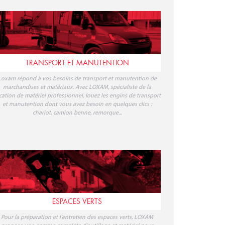
TRANSPORT ET MANUTENTION
Loxam répond à vos besoins de transport et manutention de
marchandises et matériaux. Avec LOXAM, spécialiste de la
cation de matériel professionnel, louez les engins de transport
et manutention dont vous avez besoin en quelques clics :
chariot, camion benne, remorque...
ESPACES VERTS
Pour la préparation et l'entretien des espaces verts, LOXAM