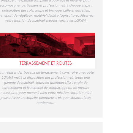
propose une gamme complète d'outillage et matériel pour
accompagner particuliers et professionnels à chaque étape :
préparation des sols, coupe et broyage, taille et entretien,
ransport de végétaux, matériel dédié à l'agriculture... Réservez
votre location de matériel espaces verts avec LOXAM.
TERRASSEMENT ET ROUTES
our réaliser des travaux de terrassement, construire une route,
LOXAM met à la disposition des professionnels toute une
gamme de matériel : louez en quelques clics l'engin de
terrassement et le matériel de compactage ou de mesure
nécessaires pour mener à bien votre mission : location mini
pelle, niveau, tractopelle, pilonneuse, plaque vibrante, laser,
tombereau...