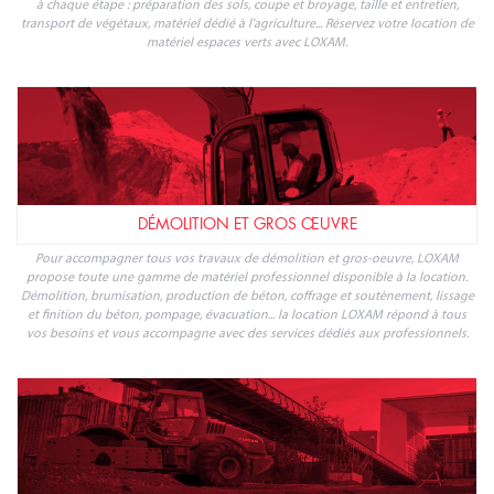
à chaque étape : préparation des sols, coupe et broyage, taille et entretien,
transport de végétaux, matériel dédié à l'agriculture... Réservez votre location de
matériel espaces verts avec LOXAM.
DÉMOLITION ET GROS ŒUVRE
Pour accompagner tous vos travaux de démolition et gros-oeuvre, LOXAM
propose toute une gamme de matériel professionnel disponible à la location.
Démolition, brumisation, production de béton, coffrage et soutènement, lissage
et finition du béton, pompage, évacuation... la location LOXAM répond à tous
vos besoins et vous accompagne avec des services dédiés aux professionnels.