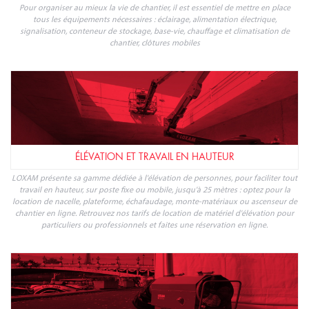
Pour organiser au mieux la vie de chantier, il est essentiel de mettre en place
tous les équipements nécessaires : éclairage, alimentation électrique,
signalisation, conteneur de stockage, base-vie, chauffage et climatisation de
chantier, clôtures mobiles
ÉLÉVATION ET TRAVAIL EN HAUTEUR
LOXAM présente sa gamme dédiée à l'élévation de personnes, pour faciliter tout
travail en hauteur, sur poste fixe ou mobile, jusqu'à 25 mètres : optez pour la
location de nacelle, plateforme, échafaudage, monte-matériaux ou ascenseur de
chantier en ligne. Retrouvez nos tarifs de location de matériel d'élévation pour
particuliers ou professionnels et faites une réservation en ligne.