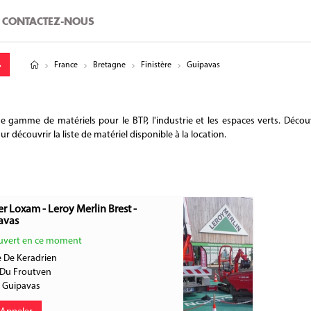
CONTACTEZ-NOUS
tude
gitude
France
Bretagne
Finistère
Guipavas
amme de matériels pour le BTP, l'industrie et les espaces verts. Découv
 découvrir la liste de matériel disponible à la location.
r Loxam - Leroy Merlin Brest -
avas
vert en ce moment
e De Keradrien
Du Froutven
0
Guipavas