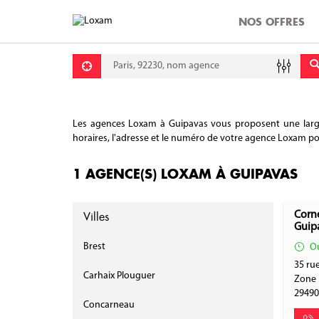
NOS OFFRES
Requête
Lati
Lon
Les agences Loxam à Guipavas vous proposent une large g
horaires, l'adresse et le numéro de votre agence Loxam pour
1 AGENCE(S) LOXAM À GUIPAVAS
Villes
Corne
Guip
Brest
Ou
35 ru
Carhaix Plouguer
Zone 
2949
Concarneau