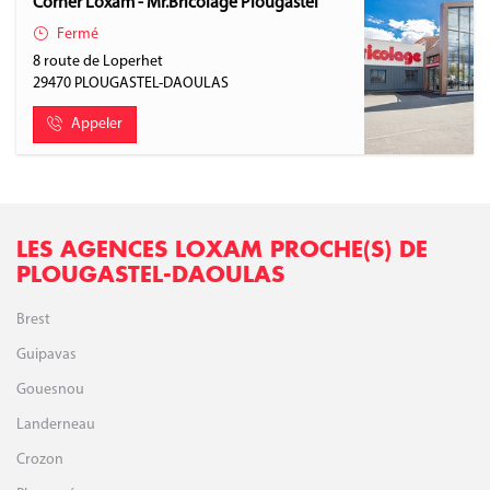
Corner Loxam - Mr.Bricolage Plougastel
Fermé
8 route de Loperhet
29470
PLOUGASTEL-DAOULAS
Appeler
LES AGENCES LOXAM PROCHE(S) DE
PLOUGASTEL-DAOULAS
Brest
Guipavas
Gouesnou
Landerneau
Crozon