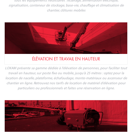
ÉLÉVATION ET TRAVAIL EN HAUTEUR
LOXAM présente sa gamme dédiée à l'élévation de personnes, pour faciliter tout
travail en hauteur, sur poste fixe ou mobile, jusqu'à 25 mètres : optez pour la
location de nacelle, plateforme, échafaudage, monte-matériaux ou ascenseur de
chantier en ligne. Retrouvez nos tarifs de location de matériel d'élévation pour
particuliers ou professionnels et faites une réservation en ligne.
ÉNERGIE ÉLECTRIQUE ET FLUIDES