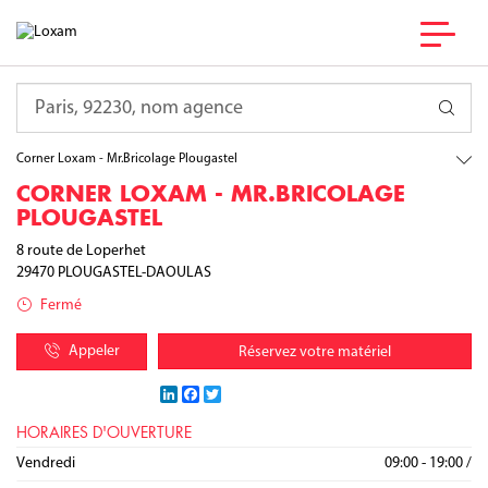
France
Bretagne
Requête
Finistère
PLOUGASTEL-DAOULAS
Corner Loxam - Mr.Bricolage Plougastel
CORNER LOXAM - MR.BRICOLAGE
PLOUGASTEL
8 route de Loperhet
29470
PLOUGASTEL-DAOULAS
Fermé
Appeler
Réservez votre matériel
LinkedIn
Facebook
Twitter
HORAIRES D'OUVERTURE
Lundi
Mardi
Mercredi
Jeudi
Vendredi
09:00 - 19:00
09:00 - 19:00
09:00 - 19:00
09:00 - 19:00
09:00 - 19:00
/
/
/
/
/
Samedi
Dimanche
09:00 - 19:00
09:30 - 18:00
/
/