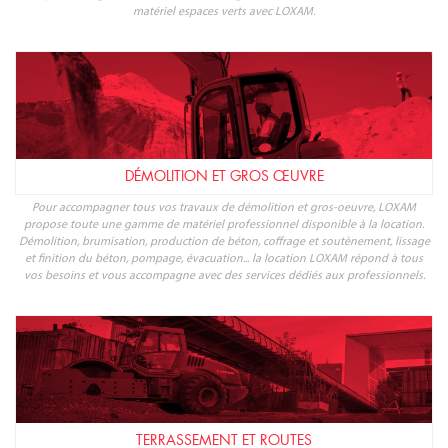
DÉMOLITION ET GROS ŒUVRE
Pour accompagner tous vos travaux de démolition et gros-oeuvre, LOXAM
propose toute une gamme de matériel professionnel disponible à la location.
Démolition, brumisation, production de béton, coffrage et soutènement, lissage
et finition du béton, pompage, évacuation... la location LOXAM répond à tous
vos besoins et vous accompagne avec des services dédiés aux professionnels.
TERRASSEMENT ET ROUTES
Pour réaliser des travaux de terrassement, construire une route, LOXAM met à la
disposition des professionnels toute une gamme de matériel : louez en quelques