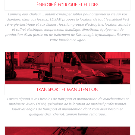
Lumière, eau, chaleur… autant d'indispensables pour organiser la vie sur vos
chantiers, dans vos locaux... LOXAM propose la location de tout le matériel lié à
l'énergie électrique et aux fluides : location groupe électrogène, location armoire
et coffret électrique, compresseur, chauffage, climatiseur, équipement de
production d'eau glacée ou de traitement de l'air, énergie hydraulique... Réservez
votre location en ligne.
TRANSPORT ET MANUTENTION
Loxam répond à vos besoins de transport et manutention de marchandises et
matériaux. Avec LOXAM, spécialiste de la location de matériel professionnel,
louez les engins de transport et manutention dont vous avez besoin en
quelques clics : chariot, camion benne, remorque...