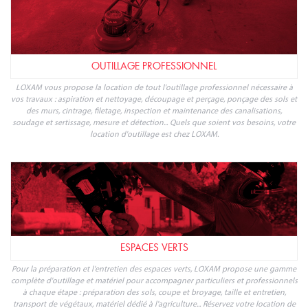
OUTILLAGE PROFESSIONNEL
LOXAM vous propose la location de tout l'outillage professionnel nécessaire à
vos travaux : aspiration et nettoyage, découpage et perçage, ponçage des sols et
des murs, cintrage, filetage, inspection et maintenance des canalisations,
soudage et sertissage, mesure et détection... Quels que soient vos besoins, votre
location d'outillage est chez LOXAM.
ESPACES VERTS
Pour la préparation et l'entretien des espaces verts, LOXAM propose une gamme
complète d'outillage et matériel pour accompagner particuliers et professionnels
à chaque étape : préparation des sols, coupe et broyage, taille et entretien,
transport de végétaux, matériel dédié à l'agriculture... Réservez votre location de
matériel espaces verts avec LOXAM.