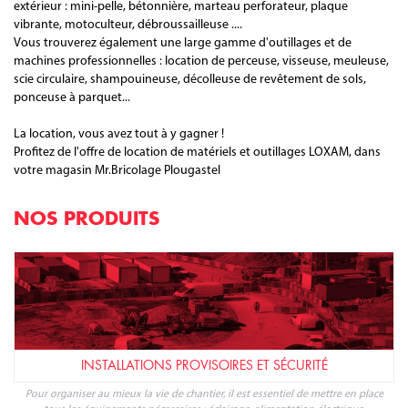
Vous trouverez également une large gamme d'outillages et de
machines professionnelles : location de perceuse, visseuse, meuleuse,
scie circulaire, shampouineuse, décolleuse de revêtement de sols,
ponceuse à parquet...
La location, vous avez tout à y gagner !
Profitez de l'offre de location de matériels et outillages LOXAM, dans
votre magasin Mr.Bricolage Plougastel
NOS PRODUITS
INSTALLATIONS PROVISOIRES ET SÉCURITÉ
Pour organiser au mieux la vie de chantier, il est essentiel de mettre en place
tous les équipements nécessaires : éclairage, alimentation électrique,
signalisation, conteneur de stockage, base-vie, chauffage et climatisation de
chantier, clôtures mobiles