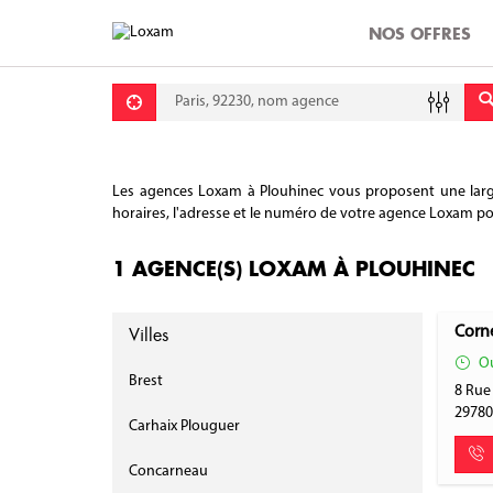
NOS OFFRES
Requête
Lati
Lon
Les agences Loxam à Plouhinec vous proposent une large 
horaires, l'adresse et le numéro de votre agence Loxam pour
1 AGENCE(S) LOXAM À PLOUHINEC
Villes
Corn
Ou
Brest
8 Rue
2978
Carhaix Plouguer
Concarneau