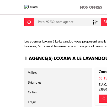
NOS OFFRES
Requête
Lati
Lon
Les agences Loxam à Le Lavandou vous proposent une large 
horaires, l'adresse et le numéro de votre agence Loxam pour
1 AGENCE(S) LOXAM À LE LAVANDO
Villes
Corne
Fe
Brignoles
Z.A.C.
8398
Callian
Frejus