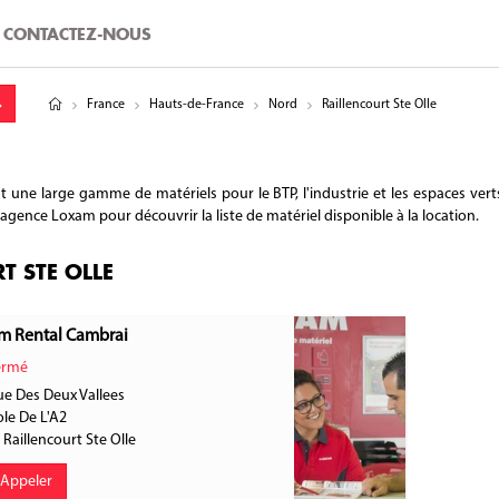
CONTACTEZ-NOUS
tude
gitude
France
Hauts-de-France
Nord
Raillencourt Ste Olle
une large gamme de matériels pour le BTP, l'industrie et les espaces vert
e agence Loxam pour découvrir la liste de matériel disponible à la location.
T STE OLLE
m Rental Cambrai
rmé
e Des Deux Vallees
ole De L'A2
4
Raillencourt Ste Olle
Appeler