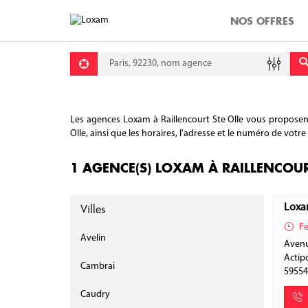
NOS OFFRES
Requête
Lati
Lon
Les agences Loxam à Raillencourt Ste Olle vous proposent 
Olle, ainsi que les horaires, l'adresse et le numéro de votr
1 AGENCE(S) LOXAM À RAILLENCOUR
Villes
Loxa
Fe
Avelin
Avenu
Actip
Cambrai
5955
Caudry