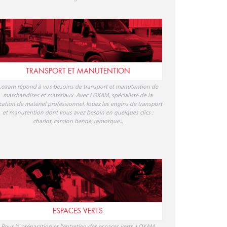
our faciliter tout travail en hauteur, sur poste fixe ou mobile,
squ'à 25 mètres : optez pour la location de nacelle, plateforme,
échafaudage, monte-matériaux ou ascenseur de chantier en
ligne. Retrouvez nos tarifs de location de matériel d'élévation
our particuliers ou professionnels et faites une réservation en
ligne.
TRANSPORT ET MANUTENTION
Loxam répond à vos besoins de transport et manutention de
marchandises et matériaux. Avec LOXAM, spécialiste de la
cation de matériel professionnel, louez les engins de transport
et manutention dont vous avez besoin en quelques clics :
chariot, camion benne, remorque...