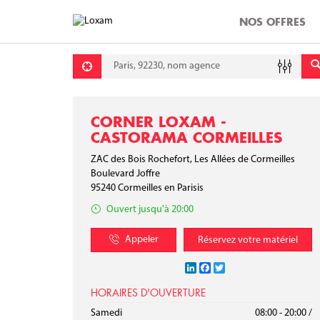
NOS OFFRES
Requête
Lati
Lon
CORNER LOXAM -
CASTORAMA CORMEILLES
ZAC des Bois Rochefort, Les Allées de Cormeilles
Boulevard Joffre
95240
Cormeilles en Parisis
Ouvert jusqu'à 20:00
Appeler
Réservez votre matériel
LinkedIn
Facebook
Twitter
HORAIRES D'OUVERTURE
Lundi
Mardi
Mercredi
Jeudi
Vendredi
Samedi
08:00 - 20:00
08:00 - 20:00
08:00 - 20:00
08:00 - 20:00
08:00 - 20:00
08:00 - 20:00
/
/
/
/
/
/