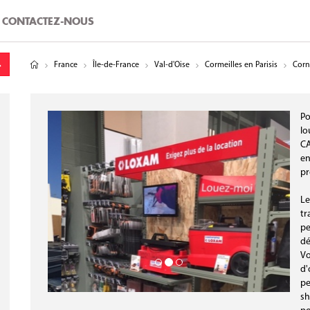
CONTACTEZ-NOUS
tude
gitude
France
Île-de-France
Val-d'Oise
Cormeilles en Parisis
Corn
Po
lo
CA
en
pr
Le
tr
pe
dé
Vo
d'
pe
sh