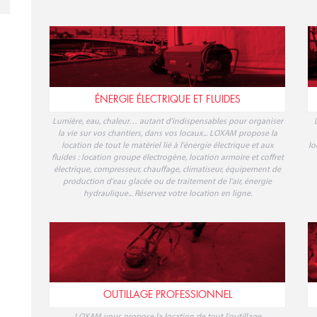
mettre en place tous les équipements nécessaires : éclairage,
p
alimentation électrique, signalisation, conteneur de stockage,
ju
base-vie, chauffage et climatisation de chantier, clôtures mobiles
p
ÉNERGIE ÉLECTRIQUE ET FLUIDES
Lumière, eau, chaleur… autant d'indispensables pour organiser
la vie sur vos chantiers, dans vos locaux... LOXAM propose la
location de tout le matériel lié à l'énergie électrique et aux
lo
fluides : location groupe électrogène, location armoire et coffret
électrique, compresseur, chauffage, climatiseur, équipement de
production d'eau glacée ou de traitement de l'air, énergie
hydraulique... Réservez votre location en ligne.