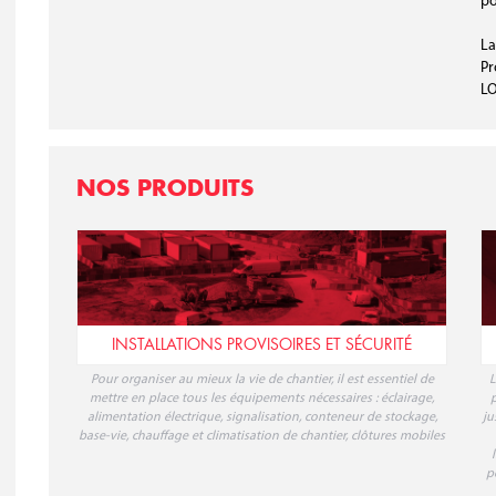
po
La
Pr
L
NOS PRODUITS
INSTALLATIONS PROVISOIRES ET SÉCURITÉ
Pour organiser au mieux la vie de chantier, il est essentiel de
L