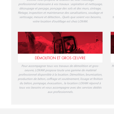
OUTILLAGE PROFESSIONNEL
LOXAM vous propose la location de tout l'outillage
professionnel nécessaire à vos travaux : aspiration et nettoyage,
découpage et perçage, ponçage des sols et des murs, cintrage,
filetage, inspection et maintenance des canalisations, soudage et
sertissage, mesure et détection... Quels que soient vos besoins,
t
votre location d'outillage est chez LOXAM.
DÉMOLITION ET GROS ŒUVRE
Pour accompagner tous vos travaux de démolition et gros-
P
oeuvre, LOXAM propose toute une gamme de matériel
professionnel disponible à la location. Démolition, brumisation,
production de béton, coffrage et soutènement, lissage et finition
du béton, pompage, évacuation... la location LOXAM répond à
tous vos besoins et vous accompagne avec des services dédiés