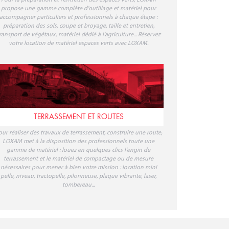
ESPACES VERTS
Pour la préparation et l'entretien des espaces verts, LOXAM
propose une gamme complète d'outillage et matériel pour
accompagner particuliers et professionnels à chaque étape :
préparation des sols, coupe et broyage, taille et entretien,
ransport de végétaux, matériel dédié à l'agriculture... Réservez
votre location de matériel espaces verts avec LOXAM.
TERRASSEMENT ET ROUTES
our réaliser des travaux de terrassement, construire une route,
LOXAM met à la disposition des professionnels toute une
gamme de matériel : louez en quelques clics l'engin de
terrassement et le matériel de compactage ou de mesure
nécessaires pour mener à bien votre mission : location mini
pelle, niveau, tractopelle, pilonneuse, plaque vibrante, laser,