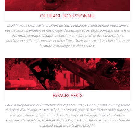
OUTILLAGE PROFESSIONNEL
LOXAM vous propose la location de tout l'outillage professionnel nécessaire à
vos travaux : aspiration et nettoyage, découpage et perçage, ponçage des sols et
des murs, cintrage, filetage, inspection et maintenance des canalisations,
soudage et sertissage, mesure et détection... Quels que soient vos besoins, votre
location d'outillage est chez LOXAM.
ESPACES VERTS
Pour la préparation et l'entretien des espaces verts, LOXAM propose une gamme
complète d'outillage et matériel pour accompagner particuliers et professionnels
à chaque étape : préparation des sols, coupe et broyage, taille et entretien,
transport de végétaux, matériel dédié à l'agriculture... Réservez votre location de
matériel espaces verts avec LOXAM.