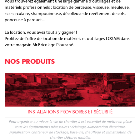
Vous trouverez également une large gamme d'outillages et de
matériels professionnels : location de perceuse, visseuse, meuleuse,
scie circulaire, shampouineuse, décolleuse de revêtement de sols,
ponceuse à parquet...
La location, vous avez tout à y gagner !
Profitez de l'offre de location de matériels et outillages LOXAM dans
votre magasin Mr.Bricolage Plouzané.
NOS PRODUITS
INSTALLATIONS PROVISOIRES ET SÉCURITÉ
Pour organiser au mieux la vie de chantier, il est essentiel de mettre en place
tous les équipements nécessaires : éclairage, alimentation électrique,
signalisation, conteneur de stockage, base-vie, chauffage et climatisation de
chantier, clôtures mobiles