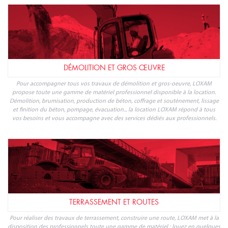
DÉMOLITION ET GROS ŒUVRE
Pour accompagner tous vos travaux de démolition et gros-oeuvre, LOXAM
propose toute une gamme de matériel professionnel disponible à la location.
Démolition, brumisation, production de béton, coffrage et soutènement, lissage
et finition du béton, pompage, évacuation... la location LOXAM répond à tous
vos besoins et vous accompagne avec des services dédiés aux professionnels.
TERRASSEMENT ET ROUTES
Pour réaliser des travaux de terrassement, construire une route, LOXAM met à la
disposition des professionnels toute une gamme de matériel : louez en quelques