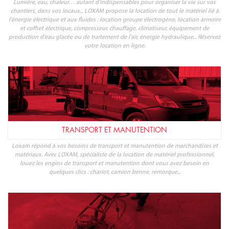
Lumière, eau, chaleur… autant d'indispensables pour organiser la vie sur vos
chantiers, dans vos locaux... LOXAM propose la location de tout le matériel lié à
l'énergie électrique et aux fluides : location groupe électrogène, location armoire
et coffret électrique, compresseur, chauffage, climatiseur, équipement de
production d'eau glacée ou de traitement de l'air, énergie hydraulique... Réservez
votre location en ligne.
TRANSPORT ET MANUTENTION
Loxam répond à vos besoins de transport et manutention de marchandises et
matériaux. Avec LOXAM, spécialiste de la location de matériel professionnel,
louez les engins de transport et manutention dont vous avez besoin en
quelques clics : chariot, camion benne, remorque...