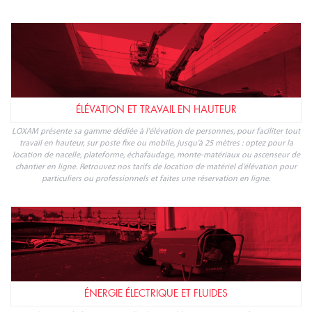
ÉLÉVATION ET TRAVAIL EN HAUTEUR
LOXAM présente sa gamme dédiée à l'élévation de personnes, pour faciliter tout
travail en hauteur, sur poste fixe ou mobile, jusqu'à 25 mètres : optez pour la
location de nacelle, plateforme, échafaudage, monte-matériaux ou ascenseur de
chantier en ligne. Retrouvez nos tarifs de location de matériel d'élévation pour
particuliers ou professionnels et faites une réservation en ligne.
ÉNERGIE ÉLECTRIQUE ET FLUIDES