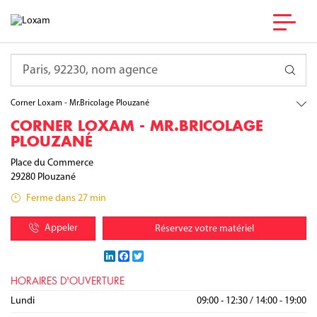
France
Bretagne
Requête
Finistère
Plouzané
Corner Loxam - Mr.Bricolage Plouzané
CORNER LOXAM - MR.BRICOLAGE
PLOUZANÉ
Place du Commerce
29280
Plouzané
Ferme dans 27 min
Appeler
Réservez votre matériel
LinkedIn
Facebook
Twitter
HORAIRES D'OUVERTURE
Lundi
09:00 - 12:30
/
14:00 - 19:00
Mardi
Mercredi
Jeudi
Vendredi
Samedi
Dimanche
09:00 - 12:30
09:00 - 12:30
09:00 - 12:30
09:00 - 12:30
/
/
/
/
09:00 - 19:00
14:00 - 19:00
14:00 - 19:00
14:00 - 19:00
14:00 - 19:00
Fermé
/