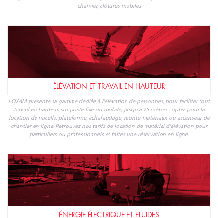
INSTALLATIONS PROVISOIRES ET SÉCURITÉ
Pour organiser au mieux la vie de chantier, il est essentiel de mettre en place
tous les équipements nécessaires : éclairage, alimentation électrique,
signalisation, conteneur de stockage, base-vie, chauffage et climatisation de
chantier, clôtures mobiles
ÉLÉVATION ET TRAVAIL EN HAUTEUR
LOXAM présente sa gamme dédiée à l'élévation de personnes, pour faciliter tout
travail en hauteur, sur poste fixe ou mobile, jusqu'à 25 mètres : optez pour la
location de nacelle, plateforme, échafaudage, monte-matériaux ou ascenseur de
chantier en ligne. Retrouvez nos tarifs de location de matériel d'élévation pour
particuliers ou professionnels et faites une réservation en ligne.