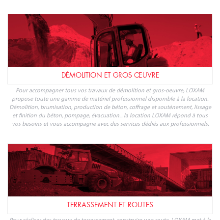
complète d'outillage et matériel pour accompagner particuliers et professionnels
à chaque étape : préparation des sols, coupe et broyage, taille et entretien,
transport de végétaux, matériel dédié à l'agriculture... Réservez votre location de
matériel espaces verts avec LOXAM.
DÉMOLITION ET GROS ŒUVRE
Pour accompagner tous vos travaux de démolition et gros-oeuvre, LOXAM
propose toute une gamme de matériel professionnel disponible à la location.
Démolition, brumisation, production de béton, coffrage et soutènement, lissage
et finition du béton, pompage, évacuation... la location LOXAM répond à tous
vos besoins et vous accompagne avec des services dédiés aux professionnels.