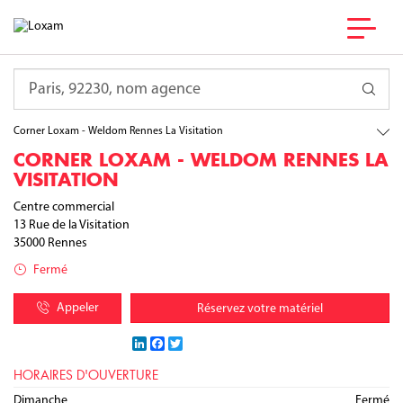
France
Bretagne
Requête
Ille-et-Vilaine
Rennes
Corner Loxam - Weldom Rennes La Visitation
CORNER LOXAM - WELDOM RENNES LA
VISITATION
Centre commercial
13 Rue de la Visitation
35000
Rennes
Fermé
Appeler
Réservez votre matériel
LinkedIn
Facebook
Twitter
HORAIRES D'OUVERTURE
Lundi
Mardi
Mercredi
Jeudi
Vendredi
Samedi
Dimanche
09:30 - 19:30
09:30 - 19:30
09:30 - 19:30
09:30 - 19:30
09:30 - 19:30
09:30 - 19:30
Fermé
/
/
/
/
/
/