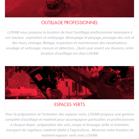
OUTILLAGE PROFESSIONNEL
LOXAM vous propose la location de tout l'outillage professionnel nécessaire à
vos travaux : aspiration et nettoyage, découpage et perçage, ponçage des sols et
des murs, cintrage, filetage, inspection et maintenance des canalisations,
soudage et sertissage, mesure et détection... Quels que soient vos besoins, votre
location d'outillage est chez LOXAM.
ESPACES VERTS
Pour la préparation et l'entretien des espaces verts, LOXAM propose une gamme