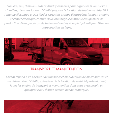
ÉNERGIE ÉLECTRIQUE ET FLUIDES
Lumière, eau, chaleur… autant d'indispensables pour organiser la vie sur vos
chantiers, dans vos locaux... LOXAM propose la location de tout le matériel lié à
l'énergie électrique et aux fluides : location groupe électrogène, location armoire
et coffret électrique, compresseur, chauffage, climatiseur, équipement de
production d'eau glacée ou de traitement de l'air, énergie hydraulique... Réservez
votre location en ligne.
TRANSPORT ET MANUTENTION
Loxam répond à vos besoins de transport et manutention de marchandises et
matériaux. Avec LOXAM, spécialiste de la location de matériel professionnel,
louez les engins de transport et manutention dont vous avez besoin en
quelques clics : chariot, camion benne, remorque...