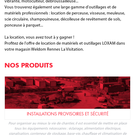
locations ponctuelles à la journée ou plus.
Les équipes d'experts sauront vous conseiller pour vos travaux en
extérieur : minipelle, bétonnière, marteau perforateur, plaque
vibrante, motoculteur, débroussailleuse...
Vous trouverez également une large gamme d'outillages et de
matériels professionnels : location de perceuse, visseuse, meuleuse,
scie circulaire, shampouineuse, décolleuse de revêtement de sols,
ponceuse à parquet...
La location, vous avez tout à y gagner !
Profitez de l'offre de location de matériels et outillages LOXAM dans
votre magasin Weldom Rennes La Visitation.
NOS PRODUITS