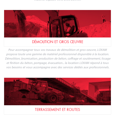
DÉMOLITION ET GROS ŒUVRE
Pour accompagner tous vos travaux de démolition et gros-oeuvre, LOXAM
propose toute une gamme de matériel professionnel disponible à la location.
Démolition, brumisation, production de béton, coffrage et soutènement, lissage
et finition du béton, pompage, évacuation... la location LOXAM répond à tous
vos besoins et vous accompagne avec des services dédiés aux professionnels.
TERRASSEMENT ET ROUTES