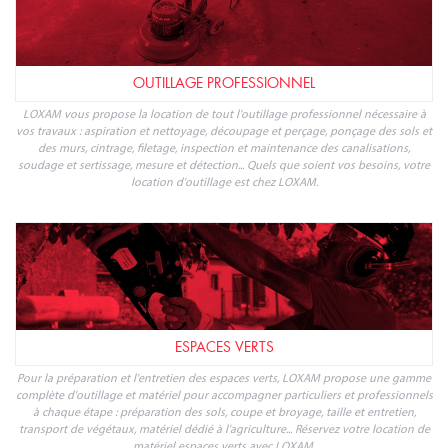
OUTILLAGE PROFESSIONNEL
LOXAM vous propose la location de tout l'outillage professionnel nécessaire à
vos travaux : aspiration et nettoyage, découpage et perçage, ponçage des sols et
des murs, cintrage, filetage, inspection et maintenance des canalisations,
soudage et sertissage, mesure et détection... Quels que soient vos besoins, votre
location d'outillage est chez LOXAM.
ESPACES VERTS
Pour la préparation et l'entretien des espaces verts, LOXAM propose une gamme
complète d'outillage et matériel pour accompagner particuliers et professionnels
à chaque étape : préparation des sols, coupe et broyage, taille et entretien,
transport de végétaux, matériel dédié à l'agriculture... Réservez votre location de
matériel espaces verts avec LOXAM.