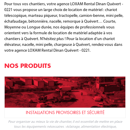
Pour tous vos chantiers, votre agence LOXAM Rental Dinan Quévert -
0221 vous propose un large choix de location de matériel : chariot
télescopique, marteau piqueur, tractopelle, camion-benne, mini pelle,
échafaudage, bétonnière, nacelle, remorque à Quévert… Courte,
Moyenne ou Longue durée, nos équipes de professionnels vous
orientent vers la formule de location de matériel adaptée à vos
chantiers à Quévert. N'hésitez plus ! Pour la location d’un chariot
élévateur, nacelle, mini pelle, chargeuse à Quévert, rendez-vous dans
votre agence LOXAM Rental Dinan Quévert - 0221.
NOS PRODUITS
INSTALLATIONS PROVISOIRES ET SÉCURITÉ
Pour organiser au mieux la vie de chantier, il est essentiel de mettre en place
tous les équipements nécessaires : éclairage, alimentation électrique,