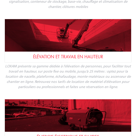
signalisation, conteneur de stockage, base-vie, chauffage et climatisation de
chantier, clôtures mobiles
ÉLÉVATION ET TRAVAIL EN HAUTEUR
LOXAM présente sa gamme dédiée à l'élévation de personnes, pour faciliter tout
travail en hauteur, sur poste fixe ou mobile, jusqu'à 25 mètres : optez pour la
location de nacelle, plateforme, échafaudage, monte-matériaux ou ascenseur de
chantier en ligne. Retrouvez nos tarifs de location de matériel d'élévation pour
particuliers ou professionnels et faites une réservation en ligne.