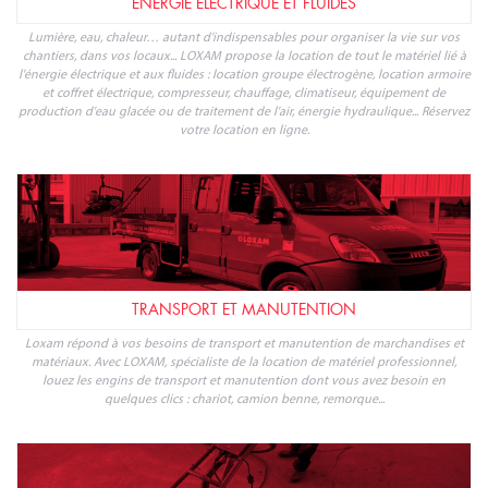
ÉNERGIE ÉLECTRIQUE ET FLUIDES
Lumière, eau, chaleur… autant d'indispensables pour organiser la vie sur vos
chantiers, dans vos locaux... LOXAM propose la location de tout le matériel lié à
l'énergie électrique et aux fluides : location groupe électrogène, location armoire
et coffret électrique, compresseur, chauffage, climatiseur, équipement de
production d'eau glacée ou de traitement de l'air, énergie hydraulique... Réservez
votre location en ligne.
TRANSPORT ET MANUTENTION
Loxam répond à vos besoins de transport et manutention de marchandises et
matériaux. Avec LOXAM, spécialiste de la location de matériel professionnel,
louez les engins de transport et manutention dont vous avez besoin en
quelques clics : chariot, camion benne, remorque...